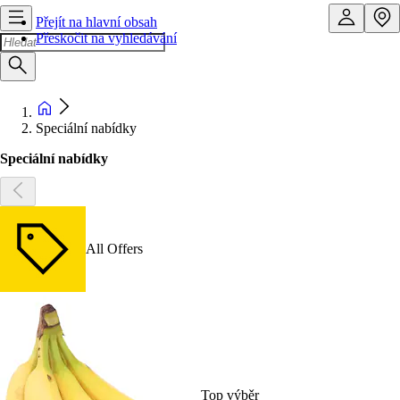
Přejít na hlavní obsah
Přeskočit na vyhledávání
Speciální nabídky
Speciální nabídky
All Offers
Top výběr