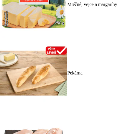
Mléčné, vejce a margaríny
Pekárna