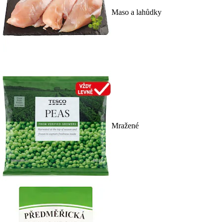
Maso a lahůdky
Mražené