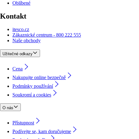
Oblíbené
Kontakt
itesco.cz
Zákaznické centrum - 800 222 555
Naše obchody
Užitečné odkazy
Cena
Nakupujte online bezpečně
Podmínky používání
Soukromí a cookies
O nás
Přístupnost
Podívejte se, kam doručujeme