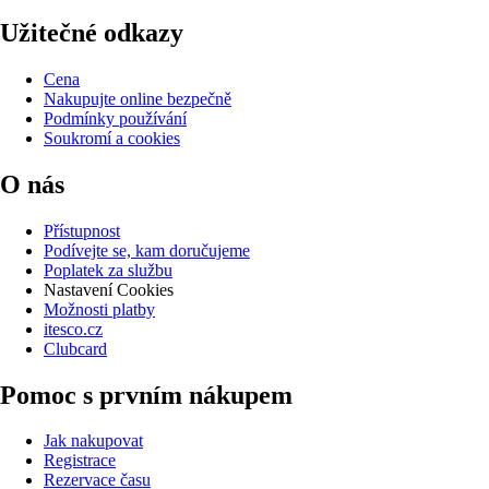
Užitečné odkazy
Cena
Nakupujte online bezpečně
Podmínky používání
Soukromí a cookies
O nás
Přístupnost
Podívejte se, kam doručujeme
Poplatek za službu
Nastavení Cookies
Možnosti platby
itesco.cz
Clubcard
Pomoc s prvním nákupem
Jak nakupovat
Registrace
Rezervace času