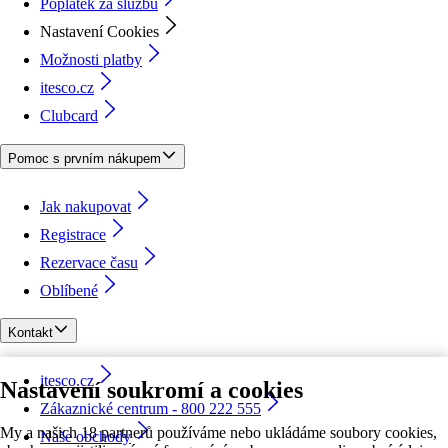
Poplatek za službu
Nastavení Cookies
Možnosti platby
itesco.cz
Clubcard
Pomoc s prvním nákupem
Jak nakupovat
Registrace
Rezervace času
Oblíbené
Kontakt
itesco.cz
Nastavení soukromí a cookies
Zákaznické centrum - 800 222 555
My a našich 18 partnerů používáme nebo ukládáme soubory cookies,
Naše obchody