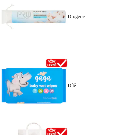
Drogerie
Dítě