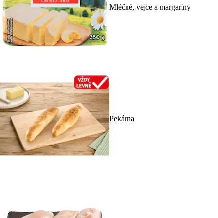
Mléčné, vejce a margaríny
Pekárna