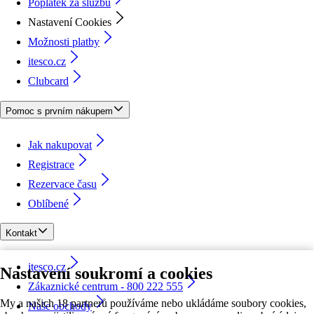
Poplatek za službu
Nastavení Cookies
Možnosti platby
itesco.cz
Clubcard
Pomoc s prvním nákupem
Jak nakupovat
Registrace
Rezervace času
Oblíbené
Kontakt
itesco.cz
Nastavení soukromí a cookies
Zákaznické centrum - 800 222 555
My a našich 18 partnerů používáme nebo ukládáme soubory cookies,
Naše obchody