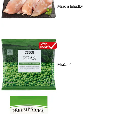
Maso a lahůdky
Mražené