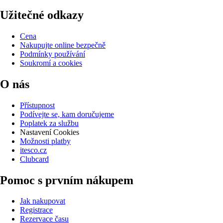
Užitečné odkazy
Cena
Nakupujte online bezpečně
Podmínky používání
Soukromí a cookies
O nás
Přístupnost
Podívejte se, kam doručujeme
Poplatek za službu
Nastavení Cookies
Možnosti platby
itesco.cz
Clubcard
Pomoc s prvním nákupem
Jak nakupovat
Registrace
Rezervace času