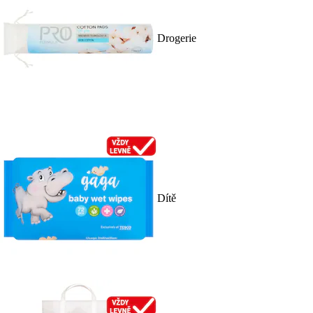
Drogerie
Dítě