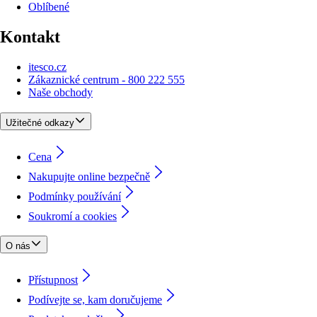
Oblíbené
Kontakt
itesco.cz
Zákaznické centrum - 800 222 555
Naše obchody
Užitečné odkazy
Cena
Nakupujte online bezpečně
Podmínky používání
Soukromí a cookies
O nás
Přístupnost
Podívejte se, kam doručujeme