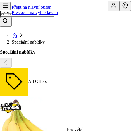
Přejít na hlavní obsah
Přeskočit na vyhledávání
Speciální nabídky
Speciální nabídky
All Offers
Top výběr