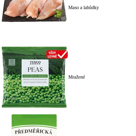
Maso a lahůdky
Mražené