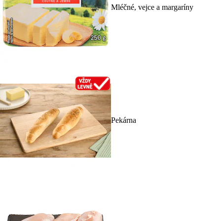
Mléčné, vejce a margaríny
Pekárna