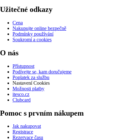
Užitečné odkazy
Cena
Nakupujte online bezpečně
Podmínky používání
Soukromí a cookies
O nás
Přístupnost
Podívejte se, kam doručujeme
Poplatek za službu
Nastavení Cookies
Možnosti platby
itesco.cz
Clubcard
Pomoc s prvním nákupem
Jak nakupovat
Registrace
Rezervace času