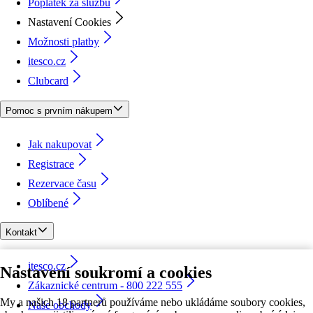
Poplatek za službu
Nastavení Cookies
Možnosti platby
itesco.cz
Clubcard
Pomoc s prvním nákupem
Jak nakupovat
Registrace
Rezervace času
Oblíbené
Kontakt
itesco.cz
Nastavení soukromí a cookies
Zákaznické centrum - 800 222 555
My a našich 18 partnerů používáme nebo ukládáme soubory cookies,
Naše obchody