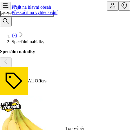
Přejít na hlavní obsah
Přeskočit na vyhledávání
Speciální nabídky
Speciální nabídky
All Offers
Top výběr