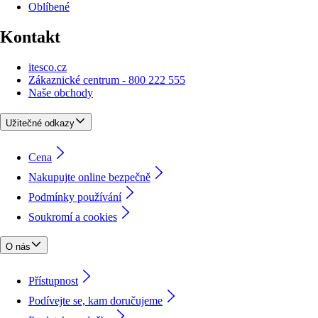
Oblíbené
Kontakt
itesco.cz
Zákaznické centrum - 800 222 555
Naše obchody
Užitečné odkazy
Cena
Nakupujte online bezpečně
Podmínky používání
Soukromí a cookies
O nás
Přístupnost
Podívejte se, kam doručujeme