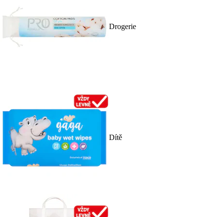
Drogerie
Dítě