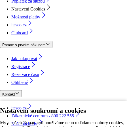
Poplatek za službu
Nastavení Cookies
Možnosti platby
itesco.cz
Clubcard
Pomoc s prvním nákupem
Jak nakupovat
Registrace
Rezervace času
Oblíbené
Kontakt
itesco.cz
Nastavení soukromí a cookies
Zákaznické centrum - 800 222 555
My a našich 18 partnerů používáme nebo ukládáme soubory cookies,
Naše obchody