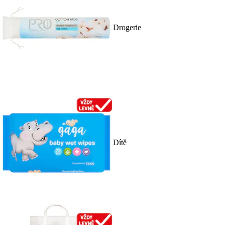
Drogerie
Dítě