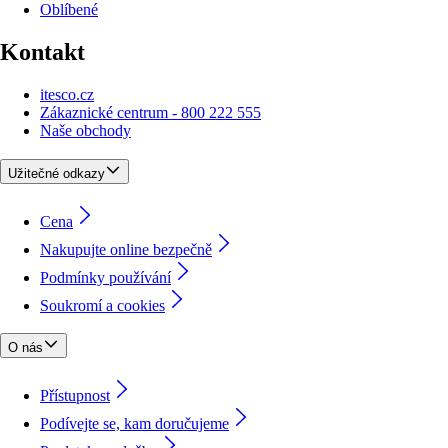
Oblíbené
Kontakt
itesco.cz
Zákaznické centrum - 800 222 555
Naše obchody
Užitečné odkazy
Cena
Nakupujte online bezpečně
Podmínky používání
Soukromí a cookies
O nás
Přístupnost
Podívejte se, kam doručujeme