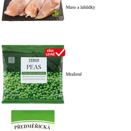
Maso a lahůdky
Mražené