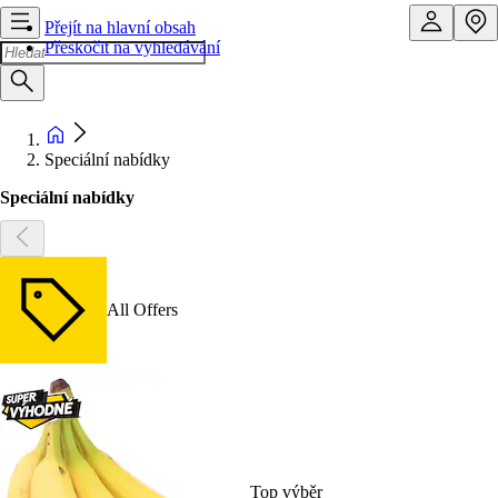
Přejít na hlavní obsah
Přeskočit na vyhledávání
Speciální nabídky
Speciální nabídky
All Offers
Top výběr