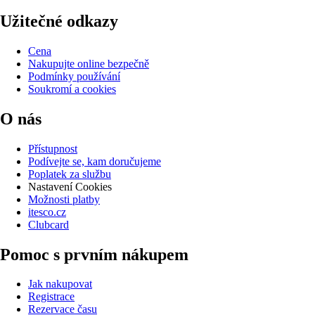
Užitečné odkazy
Cena
Nakupujte online bezpečně
Podmínky používání
Soukromí a cookies
O nás
Přístupnost
Podívejte se, kam doručujeme
Poplatek za službu
Nastavení Cookies
Možnosti platby
itesco.cz
Clubcard
Pomoc s prvním nákupem
Jak nakupovat
Registrace
Rezervace času