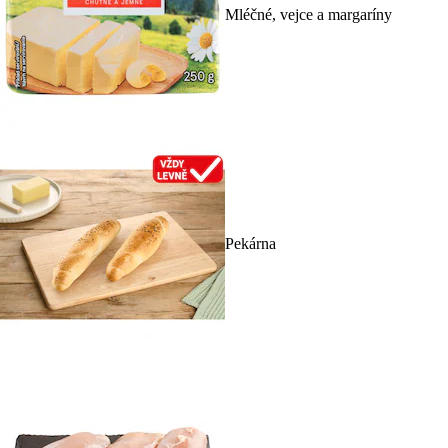
Mléčné, vejce a margaríny
Pekárna