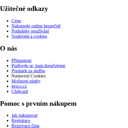
Užitečné odkazy
Cena
Nakupujte online bezpečně
Podmínky používání
Soukromí a cookies
O nás
Přístupnost
Podívejte se, kam doručujeme
Poplatek za službu
Nastavení Cookies
Možnosti platby
itesco.cz
Clubcard
Pomoc s prvním nákupem
Jak nakupovat
Registrace
Rezervace času