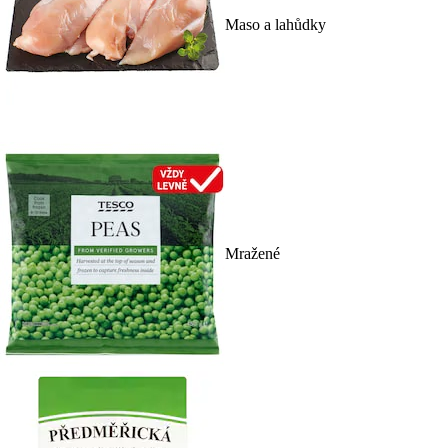
Maso a lahůdky
Mražené