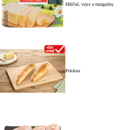
Mléčné, vejce a margaríny
Pekárna