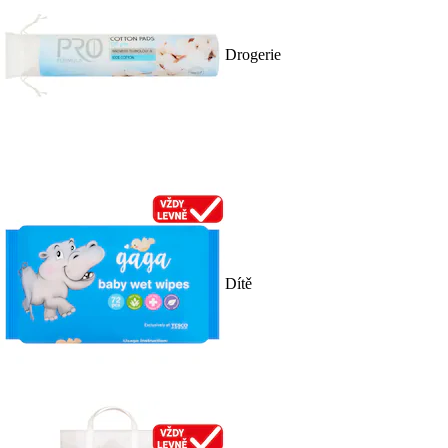
Drogerie
Dítě