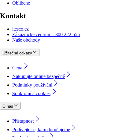
Oblíbené
Kontakt
itesco.cz
Zákaznické centrum - 800 222 555
Naše obchody
Užitečné odkazy
Cena
Nakupujte online bezpečně
Podmínky používání
Soukromí a cookies
O nás
Přístupnost
Podívejte se, kam doručujeme