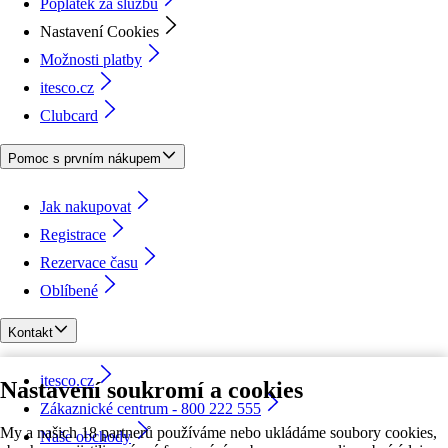
Poplatek za službu
Nastavení Cookies
Možnosti platby
itesco.cz
Clubcard
Pomoc s prvním nákupem
Jak nakupovat
Registrace
Rezervace času
Oblíbené
Kontakt
itesco.cz
Nastavení soukromí a cookies
Zákaznické centrum - 800 222 555
My a našich 18 partnerů používáme nebo ukládáme soubory cookies,
Naše obchody