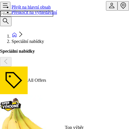
Přejít na hlavní obsah
Přeskočit na vyhledávání
Speciální nabídky
Speciální nabídky
All Offers
Top výběr