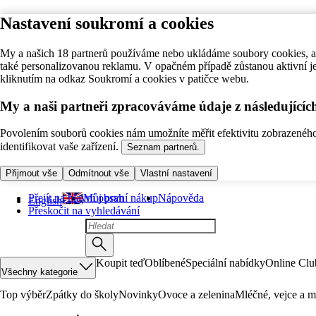
Nastavení soukromí a cookies
My a našich 18 partnerů používáme nebo ukládáme soubory cookies, ab
také personalizovanou reklamu. V opačném případě zůstanou aktivní j
kliknutím na odkaz Soukromí a cookies v patičce webu.
My a naši partneři zpracováváme údaje z následující
Povolením souborů cookies nám umožníte měřit efektivitu zobrazeného o
identifikovat vaše zařízení.
Seznam partnerů.
Přijmout vše
Odmítnout vše
Vlastní nastavení
Přejít na hlavní obsah
Můj první nákup
Nápověda
English
Přeskočit na vyhledávání
Koupit teď
Oblíbené
Speciální nabídky
Online Clu
Všechny kategorie
Top výběr
Zpátky do školy
Novinky
Ovoce a zelenina
Mléčné, vejce a m