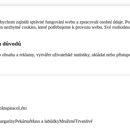
ychom zajistili správné fungování webu a zpracovali osobní údaje. P
en nezbytné cookies, které potřebujeme k provozu webu. Své rozhodnu
ch důvodů
bsahu a reklamy, vytvářet uživatelské statistiky, ukládat nebo přistup
b
Inspirace
Léto
argaríny
Pekárna
Maso a lahůdky
Mražené
Trvanlivé