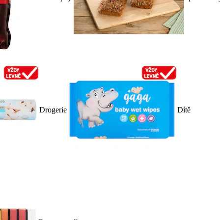
Drogerie
Dítě