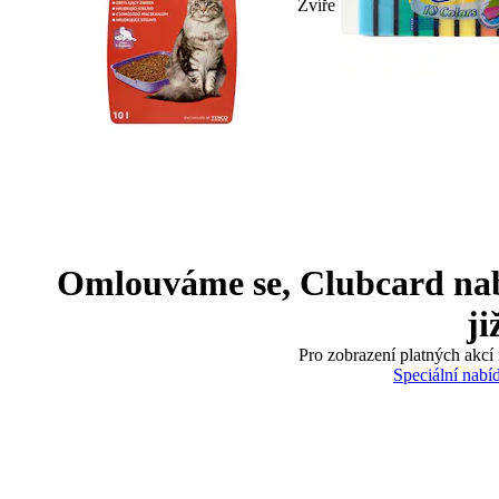
Zvíře
Omlouváme se, Clubcard nabíd
ji
Pro zobrazení platných akcí 
Speciální nabí