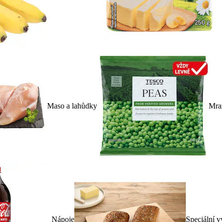
Maso a lahůdky
Mra
Nápoje
Speciální v