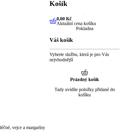
Košík
0,00 Kč
Aktuální cena košíku
0,00 Kč
Aktuální cena košíku
Pokladna
Váš košík
Vyberte službu, která je pro Vás
nejvhodnější
Prázdný košík
Tady uvidíte položky přidané do
košíku
éčné, vejce a margaríny