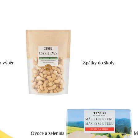
p výběr
Zpátky do školy
Ovoce a zelenina
Ml