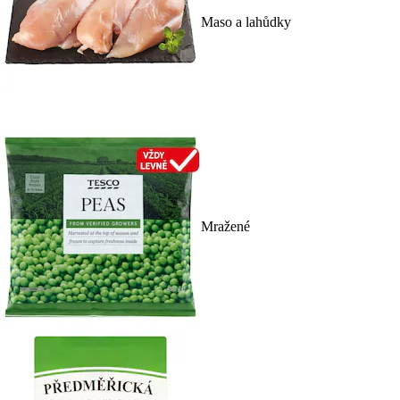
Maso a lahůdky
Mražené