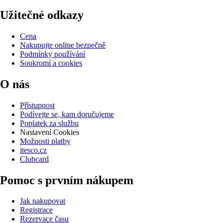
Užitečné odkazy
Cena
Nakupujte online bezpečně
Podmínky používání
Soukromí a cookies
O nás
Přístupnost
Podívejte se, kam doručujeme
Poplatek za službu
Nastavení Cookies
Možnosti platby
itesco.cz
Clubcard
Pomoc s prvním nákupem
Jak nakupovat
Registrace
Rezervace času