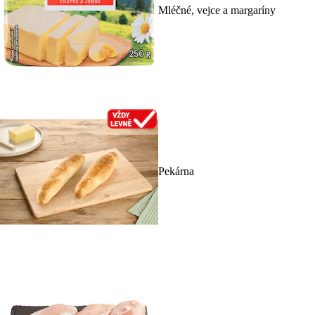
Mléčné, vejce a margaríny
Pekárna