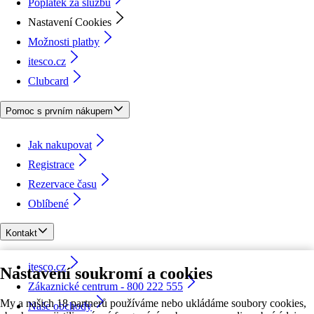
Poplatek za službu
Nastavení Cookies
Možnosti platby
itesco.cz
Clubcard
Pomoc s prvním nákupem
Jak nakupovat
Registrace
Rezervace času
Oblíbené
Kontakt
itesco.cz
Nastavení soukromí a cookies
Zákaznické centrum - 800 222 555
My a našich 18 partnerů používáme nebo ukládáme soubory cookies,
Naše obchody