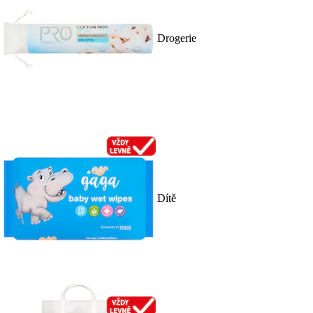
Drogerie
Dítě