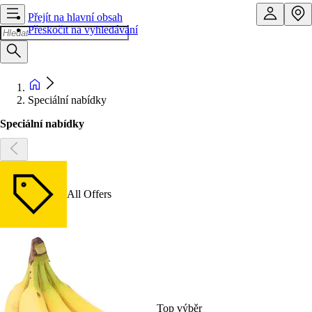
Přejít na hlavní obsah
Přeskočit na vyhledávání
Speciální nabídky
Speciální nabídky
All Offers
Top výběr