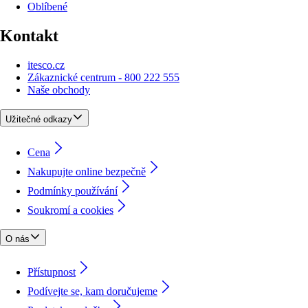
Oblíbené
Kontakt
itesco.cz
Zákaznické centrum - 800 222 555
Naše obchody
Užitečné odkazy
Cena
Nakupujte online bezpečně
Podmínky používání
Soukromí a cookies
O nás
Přístupnost
Podívejte se, kam doručujeme