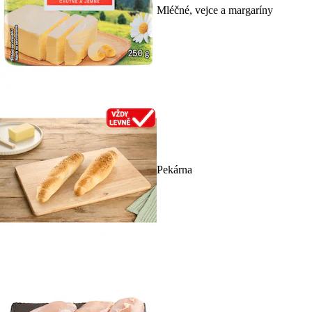
Mléčné, vejce a margaríny
Pekárna