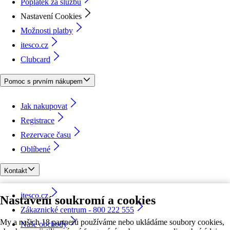
Poplatek za službu
Nastavení Cookies
Možnosti platby
itesco.cz
Clubcard
Pomoc s prvním nákupem
Jak nakupovat
Registrace
Rezervace času
Oblíbené
Kontakt
itesco.cz
Nastavení soukromí a cookies
Zákaznické centrum - 800 222 555
My a našich 18 partnerů používáme nebo ukládáme soubory cookies,
Naše obchody