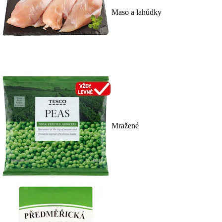
Maso a lahůdky
Mražené