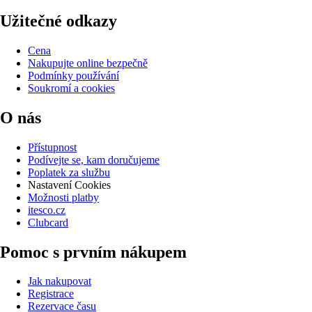
Užitečné odkazy
Cena
Nakupujte online bezpečně
Podmínky používání
Soukromí a cookies
O nás
Přístupnost
Podívejte se, kam doručujeme
Poplatek za službu
Nastavení Cookies
Možnosti platby
itesco.cz
Clubcard
Pomoc s prvním nákupem
Jak nakupovat
Registrace
Rezervace času