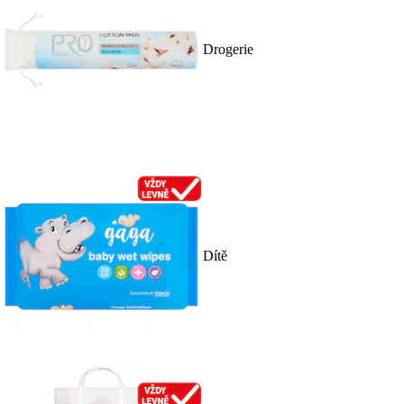
Drogerie
Dítě