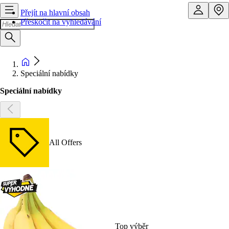
Přejít na hlavní obsah
Přeskočit na vyhledávání
Speciální nabídky
Speciální nabídky
All Offers
Top výběr