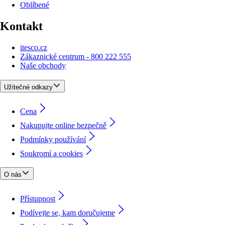
Oblíbené
Kontakt
itesco.cz
Zákaznické centrum - 800 222 555
Naše obchody
Užitečné odkazy
Cena
Nakupujte online bezpečně
Podmínky používání
Soukromí a cookies
O nás
Přístupnost
Podívejte se, kam doručujeme