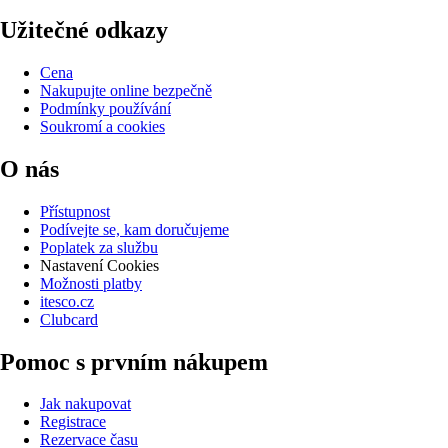
Užitečné odkazy
Cena
Nakupujte online bezpečně
Podmínky používání
Soukromí a cookies
O nás
Přístupnost
Podívejte se, kam doručujeme
Poplatek za službu
Nastavení Cookies
Možnosti platby
itesco.cz
Clubcard
Pomoc s prvním nákupem
Jak nakupovat
Registrace
Rezervace času