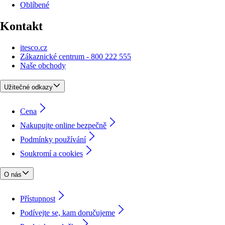
Oblíbené
Kontakt
itesco.cz
Zákaznické centrum - 800 222 555
Naše obchody
Užitečné odkazy
Cena
Nakupujte online bezpečně
Podmínky používání
Soukromí a cookies
O nás
Přístupnost
Podívejte se, kam doručujeme