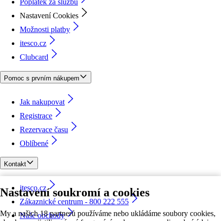
Poplatek za službu
Nastavení Cookies
Možnosti platby
itesco.cz
Clubcard
Pomoc s prvním nákupem
Jak nakupovat
Registrace
Rezervace času
Oblíbené
Kontakt
itesco.cz
Nastavení soukromí a cookies
Zákaznické centrum - 800 222 555
My a našich 18 partnerů používáme nebo ukládáme soubory cookies,
Naše obchody