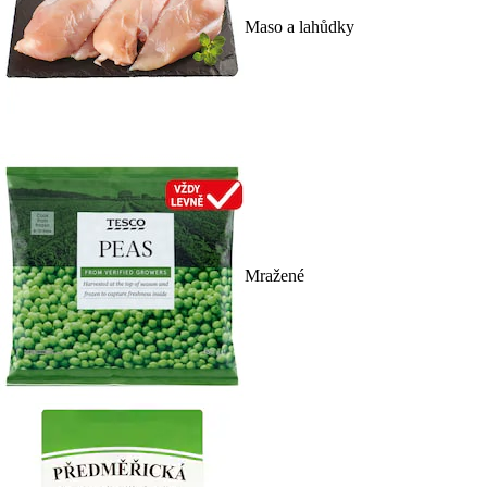
Maso a lahůdky
Mražené