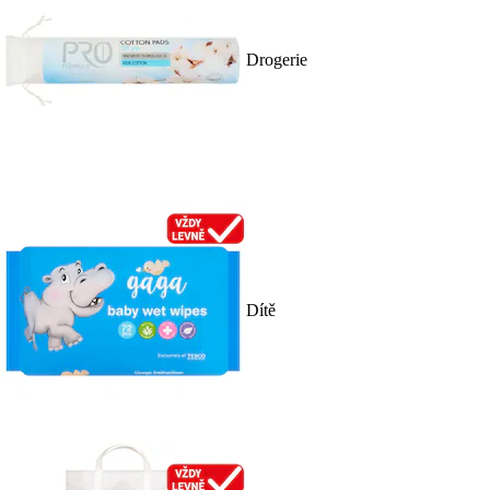
Drogerie
Dítě