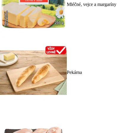
Mléčné, vejce a margaríny
Pekárna