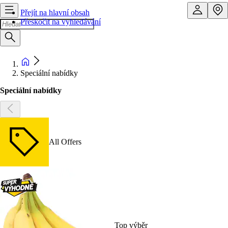
Přejít na hlavní obsah
Přeskočit na vyhledávání
Speciální nabídky
Speciální nabídky
All Offers
Top výběr