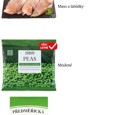
Maso a lahůdky
Mražené