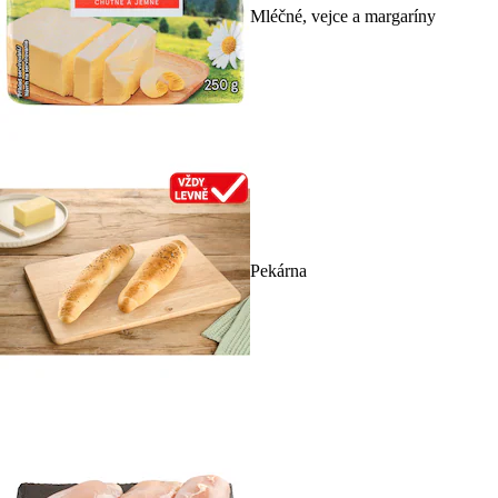
Mléčné, vejce a margaríny
Pekárna