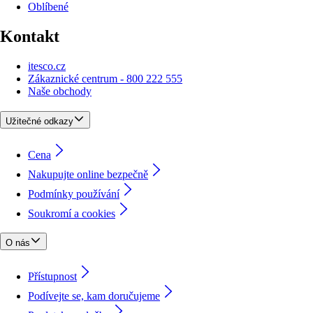
Oblíbené
Kontakt
itesco.cz
Zákaznické centrum - 800 222 555
Naše obchody
Užitečné odkazy
Cena
Nakupujte online bezpečně
Podmínky používání
Soukromí a cookies
O nás
Přístupnost
Podívejte se, kam doručujeme