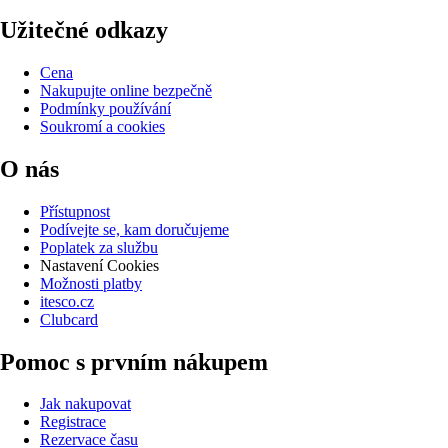
Užitečné odkazy
Cena
Nakupujte online bezpečně
Podmínky používání
Soukromí a cookies
O nás
Přístupnost
Podívejte se, kam doručujeme
Poplatek za službu
Nastavení Cookies
Možnosti platby
itesco.cz
Clubcard
Pomoc s prvním nákupem
Jak nakupovat
Registrace
Rezervace času