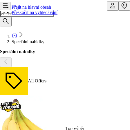
Přejít na hlavní obsah
Přeskočit na vyhledávání
Speciální nabídky
Speciální nabídky
All Offers
Top výběr