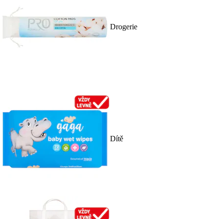
Drogerie
Dítě