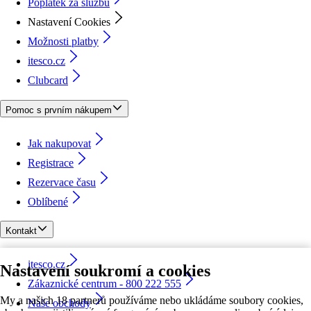
Poplatek za službu
Nastavení Cookies
Možnosti platby
itesco.cz
Clubcard
Pomoc s prvním nákupem
Jak nakupovat
Registrace
Rezervace času
Oblíbené
Kontakt
itesco.cz
Nastavení soukromí a cookies
Zákaznické centrum - 800 222 555
My a našich 18 partnerů používáme nebo ukládáme soubory cookies,
Naše obchody