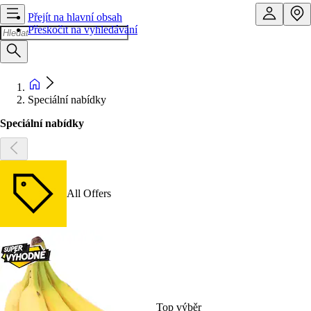
Přejít na hlavní obsah
Přeskočit na vyhledávání
Speciální nabídky
Speciální nabídky
All Offers
Top výběr