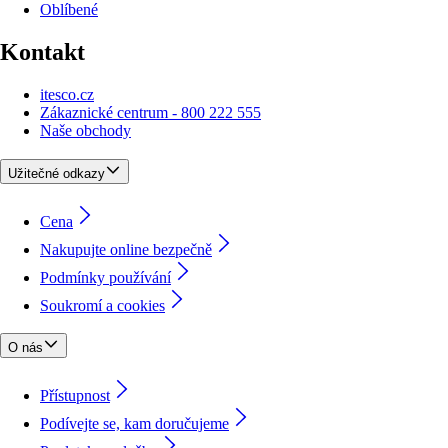
Oblíbené
Kontakt
itesco.cz
Zákaznické centrum - 800 222 555
Naše obchody
Užitečné odkazy
Cena
Nakupujte online bezpečně
Podmínky používání
Soukromí a cookies
O nás
Přístupnost
Podívejte se, kam doručujeme