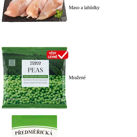
Maso a lahůdky
Mražené