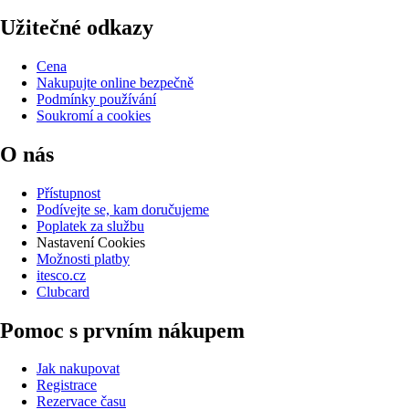
Užitečné odkazy
Cena
Nakupujte online bezpečně
Podmínky používání
Soukromí a cookies
O nás
Přístupnost
Podívejte se, kam doručujeme
Poplatek za službu
Nastavení Cookies
Možnosti platby
itesco.cz
Clubcard
Pomoc s prvním nákupem
Jak nakupovat
Registrace
Rezervace času