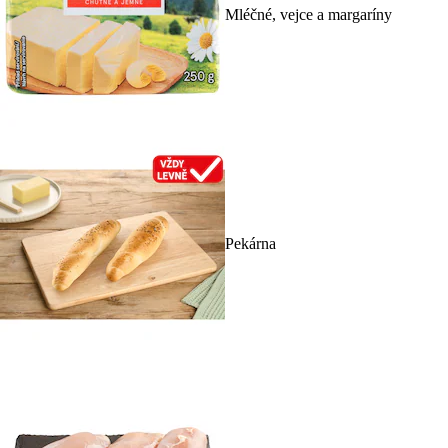
Mléčné, vejce a margaríny
Pekárna