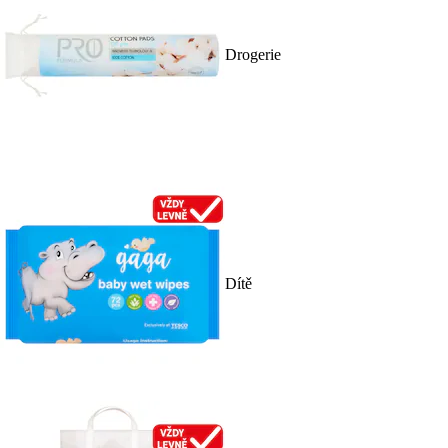
Drogerie
Dítě