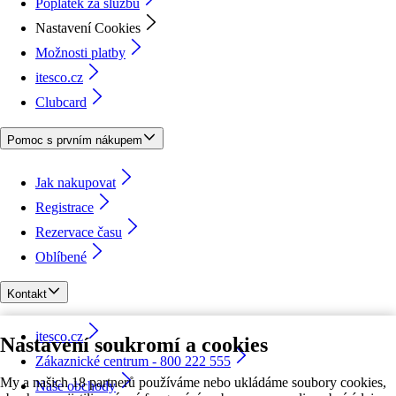
Poplatek za službu
Nastavení Cookies
Možnosti platby
itesco.cz
Clubcard
Pomoc s prvním nákupem
Jak nakupovat
Registrace
Rezervace času
Oblíbené
Kontakt
itesco.cz
Nastavení soukromí a cookies
Zákaznické centrum - 800 222 555
My a našich 18 partnerů používáme nebo ukládáme soubory cookies,
Naše obchody