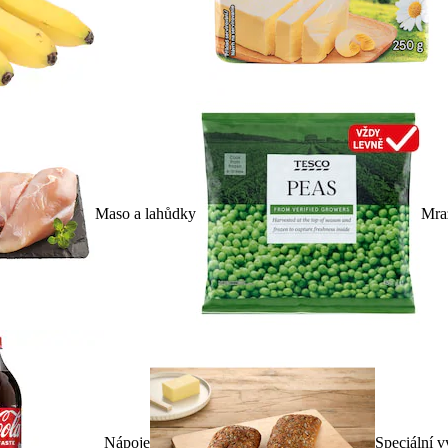
Maso a lahůdky
Mra
Nápoje
Speciální v