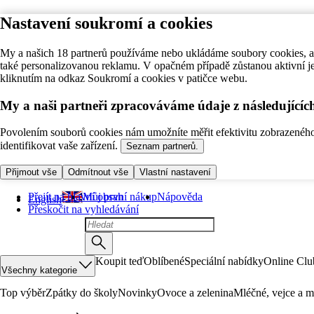
Nastavení soukromí a cookies
My a našich 18 partnerů používáme nebo ukládáme soubory cookies, ab
také personalizovanou reklamu. V opačném případě zůstanou aktivní j
kliknutím na odkaz Soukromí a cookies v patičce webu.
My a naši partneři zpracováváme údaje z následující
Povolením souborů cookies nám umožníte měřit efektivitu zobrazeného o
identifikovat vaše zařízení.
Seznam partnerů.
Přijmout vše
Odmítnout vše
Vlastní nastavení
Přejít na hlavní obsah
Můj první nákup
Nápověda
English
Přeskočit na vyhledávání
Koupit teď
Oblíbené
Speciální nabídky
Online Clu
Všechny kategorie
Top výběr
Zpátky do školy
Novinky
Ovoce a zelenina
Mléčné, vejce a m