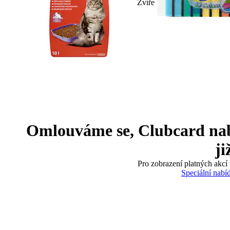
Zvíře
Omlouváme se, Clubcard nabíd
ji
Pro zobrazení platných akcí 
Speciální nabí