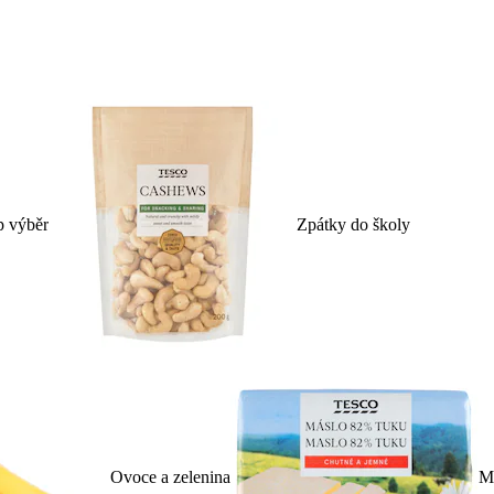
p výběr
Zpátky do školy
Ovoce a zelenina
Ml