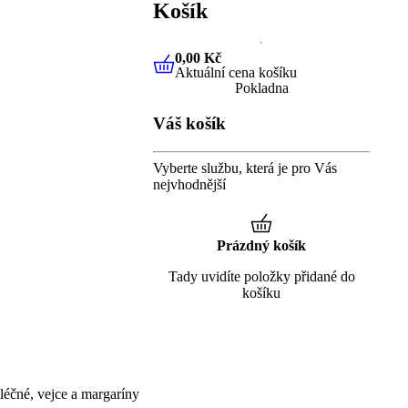
Košík
0,00 Kč
Aktuální cena košíku
0,00 Kč
Aktuální cena košíku
Pokladna
Váš košík
Vyberte službu, která je pro Vás
nejvhodnější
Prázdný košík
Tady uvidíte položky přidané do
košíku
éčné, vejce a margaríny