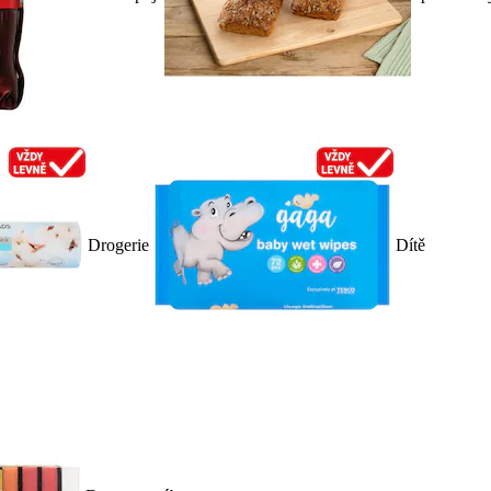
Drogerie
Dítě