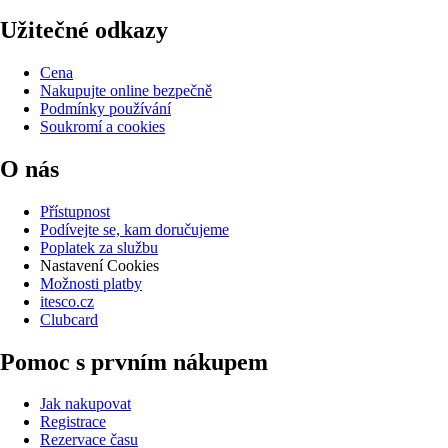
Užitečné odkazy
Cena
Nakupujte online bezpečně
Podmínky používání
Soukromí a cookies
O nás
Přístupnost
Podívejte se, kam doručujeme
Poplatek za službu
Nastavení Cookies
Možnosti platby
itesco.cz
Clubcard
Pomoc s prvním nákupem
Jak nakupovat
Registrace
Rezervace času