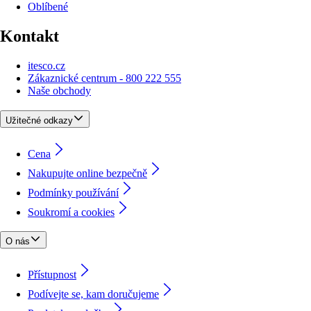
Oblíbené
Kontakt
itesco.cz
Zákaznické centrum - 800 222 555
Naše obchody
Užitečné odkazy
Cena
Nakupujte online bezpečně
Podmínky používání
Soukromí a cookies
O nás
Přístupnost
Podívejte se, kam doručujeme