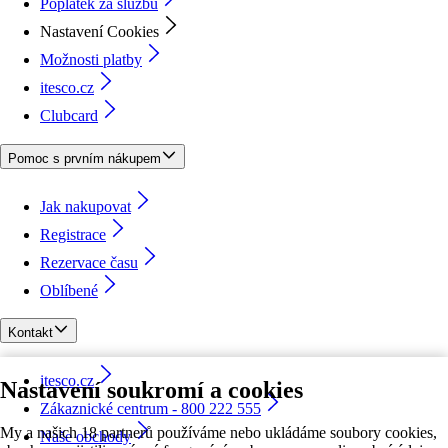
Poplatek za službu
Nastavení Cookies
Možnosti platby
itesco.cz
Clubcard
Pomoc s prvním nákupem
Jak nakupovat
Registrace
Rezervace času
Oblíbené
Kontakt
itesco.cz
Nastavení soukromí a cookies
Zákaznické centrum - 800 222 555
My a našich 18 partnerů používáme nebo ukládáme soubory cookies,
Naše obchody