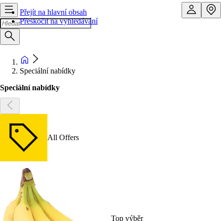
Přejít na hlavní obsah
Přeskočit na vyhledávání
Speciální nabídky
Speciální nabídky
All Offers
Top výběr