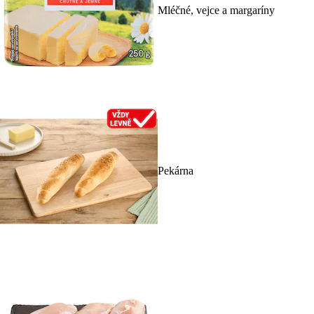
Mléčné, vejce a margaríny
Pekárna