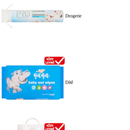
Drogerie
Dítě