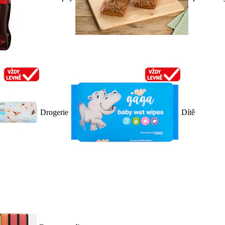
Drogerie
Dítě