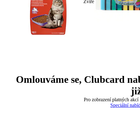
Zvíře
Omlouváme se, Clubcard nabíd
ji
Pro zobrazení platných akcí 
Speciální nabí