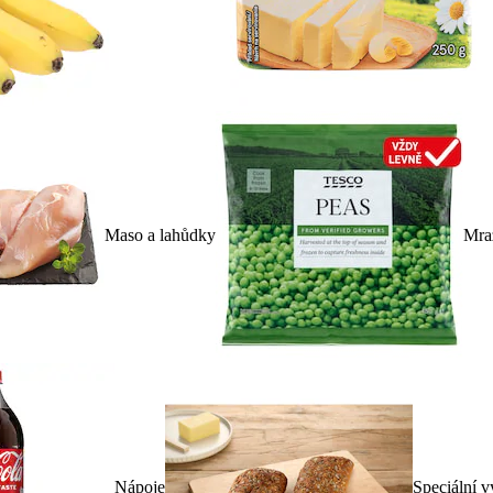
Maso a lahůdky
Mra
Nápoje
Speciální v