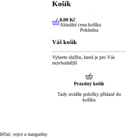
Košík
0,00 Kč
Aktuální cena košíku
0,00 Kč
Aktuální cena košíku
Pokladna
Váš košík
Vyberte službu, která je pro Vás
nejvhodnější
Prázdný košík
Tady uvidíte položky přidané do
košíku
éčné, vejce a margaríny