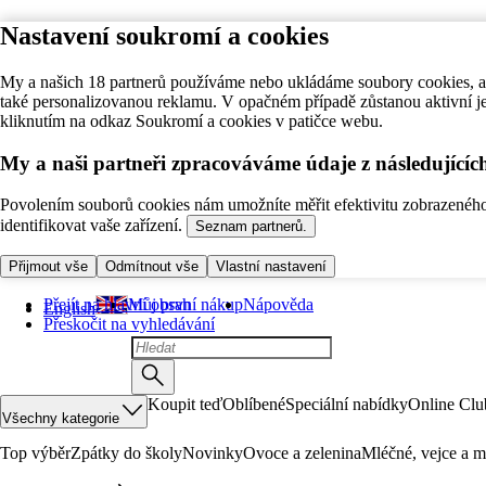
Nastavení soukromí a cookies
My a našich 18 partnerů používáme nebo ukládáme soubory cookies, ab
také personalizovanou reklamu. V opačném případě zůstanou aktivní j
kliknutím na odkaz Soukromí a cookies v patičce webu.
My a naši partneři zpracováváme údaje z následující
Povolením souborů cookies nám umožníte měřit efektivitu zobrazeného o
identifikovat vaše zařízení.
Seznam partnerů.
Přijmout vše
Odmítnout vše
Vlastní nastavení
Přejít na hlavní obsah
Můj první nákup
Nápověda
English
Přeskočit na vyhledávání
Koupit teď
Oblíbené
Speciální nabídky
Online Clu
Všechny kategorie
Top výběr
Zpátky do školy
Novinky
Ovoce a zelenina
Mléčné, vejce a m