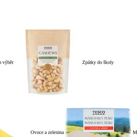
p výběr
Zpátky do školy
Ovoce a zelenina
Ml