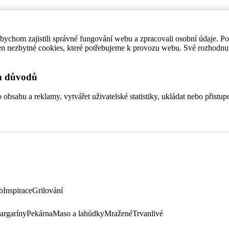
ychom zajistili správné fungování webu a zpracovali osobní údaje. P
en nezbytné cookies, které potřebujeme k provozu webu. Své rozhodnu
ch důvodů
bsahu a reklamy, vytvářet uživatelské statistiky, ukládat nebo přistup
b
Inspirace
Grilování
argaríny
Pekárna
Maso a lahůdky
Mražené
Trvanlivé