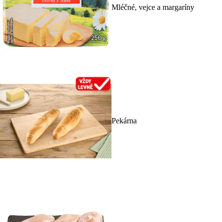
Mléčné, vejce a margaríny
Pekárna