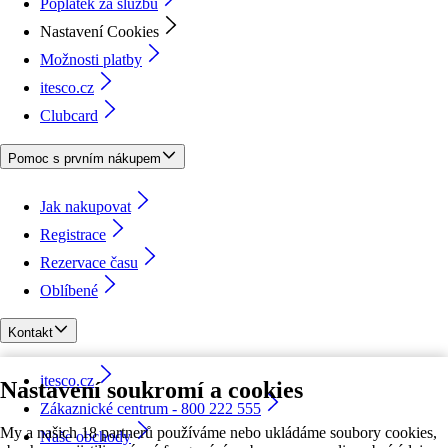
Poplatek za službu
Nastavení Cookies
Možnosti platby
itesco.cz
Clubcard
Pomoc s prvním nákupem
Jak nakupovat
Registrace
Rezervace času
Oblíbené
Kontakt
itesco.cz
Nastavení soukromí a cookies
Zákaznické centrum - 800 222 555
My a našich 18 partnerů používáme nebo ukládáme soubory cookies,
Naše obchody