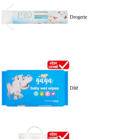
Drogerie
Dítě