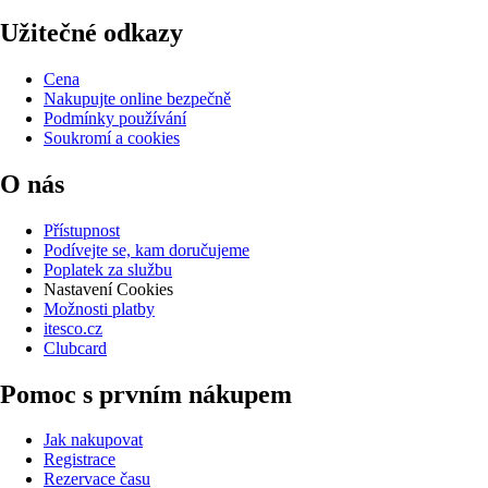
Užitečné odkazy
Cena
Nakupujte online bezpečně
Podmínky používání
Soukromí a cookies
O nás
Přístupnost
Podívejte se, kam doručujeme
Poplatek za službu
Nastavení Cookies
Možnosti platby
itesco.cz
Clubcard
Pomoc s prvním nákupem
Jak nakupovat
Registrace
Rezervace času