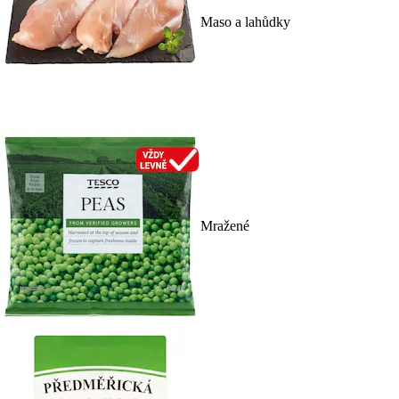
Maso a lahůdky
Mražené