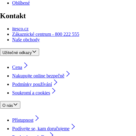
Oblíbené
Kontakt
itesco.cz
Zákaznické centrum - 800 222 555
Naše obchody
Užitečné odkazy
Cena
Nakupujte online bezpečně
Podmínky používání
Soukromí a cookies
O nás
Přístupnost
Podívejte se, kam doručujeme