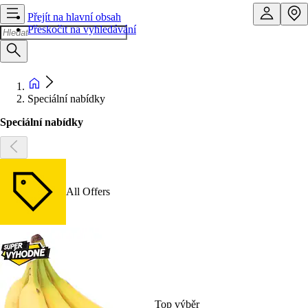
Přejít na hlavní obsah
Přeskočit na vyhledávání
Speciální nabídky
Speciální nabídky
All Offers
Top výběr