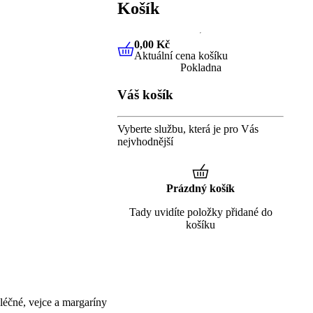
Košík
0,00 Kč
Aktuální cena košíku
0,00 Kč
Aktuální cena košíku
Pokladna
Váš košík
Vyberte službu, která je pro Vás
nejvhodnější
Prázdný košík
Tady uvidíte položky přidané do
košíku
éčné, vejce a margaríny