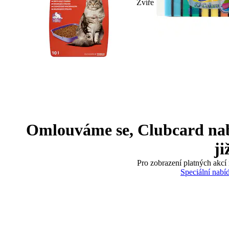
Zvíře
Omlouváme se, Clubcard nabíd
ji
Pro zobrazení platných akcí 
Speciální nabí