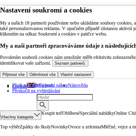
Nastavení soukromí a cookies
My a našich 18 partnerů používáme nebo ukládáme soubory cookies, ab
také personalizovanou reklamu. V opačném případě zůstanou aktivní j
kliknutím na odkaz Soukromí a cookies v patičce webu.
My a naši partneři zpracováváme údaje z následující
Povolením souborů cookies nám umožníte měřit efektivitu zobrazeného o
identifikovat vaše zařízení.
Seznam partnerů.
Přijmout vše
Odmítnout vše
Vlastní nastavení
Přejít na hlavní obsah
Můj první nákup
Nápověda
English
Přeskočit na vyhledávání
Koupit teď
Oblíbené
Speciální nabídky
Online Clu
Všechny kategorie
Top výběr
Zpátky do školy
Novinky
Ovoce a zelenina
Mléčné, vejce a m