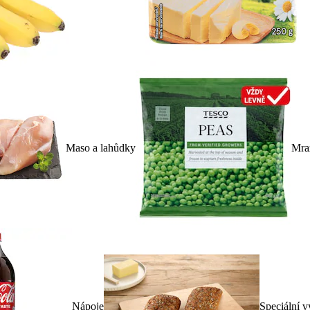
Maso a lahůdky
Mra
Nápoje
Speciální v