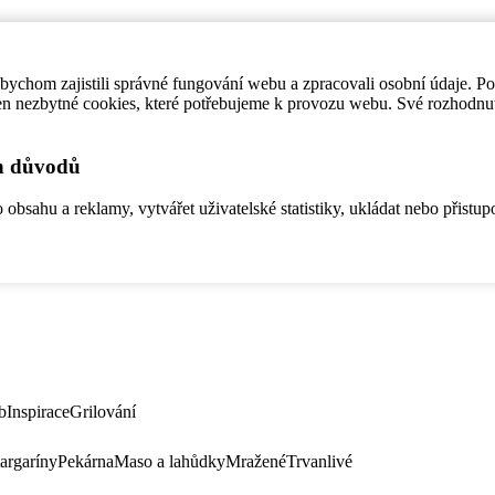
ychom zajistili správné fungování webu a zpracovali osobní údaje. P
en nezbytné cookies, které potřebujeme k provozu webu. Své rozhodnu
ch důvodů
bsahu a reklamy, vytvářet uživatelské statistiky, ukládat nebo přistup
b
Inspirace
Grilování
argaríny
Pekárna
Maso a lahůdky
Mražené
Trvanlivé