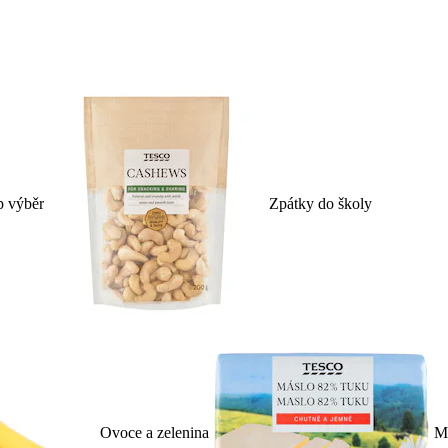
p výběr
Zpátky do školy
Ovoce a zelenina
Ml