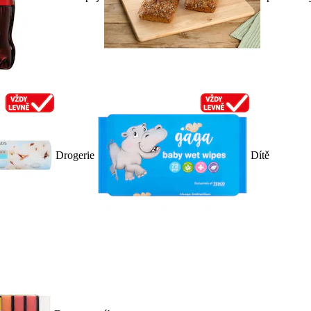
Drogerie
Dítě