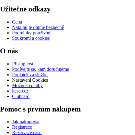
Užitečné odkazy
Cena
Nakupujte online bezpečně
Podmínky používání
Soukromí a cookies
O nás
Přístupnost
Podívejte se, kam doručujeme
Poplatek za službu
Nastavení Cookies
Možnosti platby
itesco.cz
Clubcard
Pomoc s prvním nákupem
Jak nakupovat
Registrace
Rezervace času