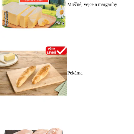
Mléčné, vejce a margaríny
Pekárna