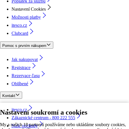
Poplatek za službu
Nastavení Cookies
Možnosti platby
itesco.cz
Clubcard
Pomoc s prvním nákupem
Jak nakupovat
Registrace
Rezervace času
Oblíbené
Kontakt
itesco.cz
Nastavení soukromí a cookies
Zákaznické centrum - 800 222 555
My a našich 18 partnerů používáme nebo ukládáme soubory cookies,
Naše obchody