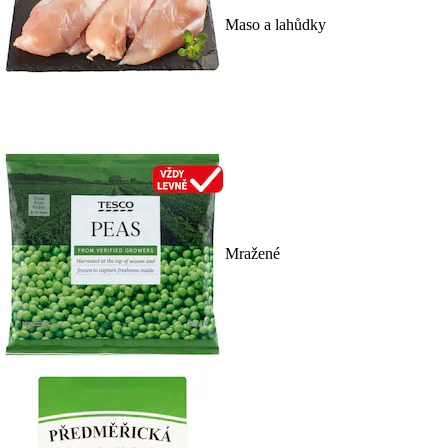
Maso a lahůdky
Mražené