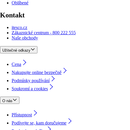
Oblíbené
Kontakt
itesco.cz
Zákaznické centrum - 800 222 555
Naše obchody
Užitečné odkazy
Cena
Nakupujte online bezpečně
Podmínky používání
Soukromí a cookies
O nás
Přístupnost
Podívejte se, kam doručujeme