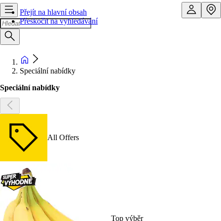
Přejít na hlavní obsah
Přeskočit na vyhledávání
Speciální nabídky
Speciální nabídky
All Offers
Top výběr