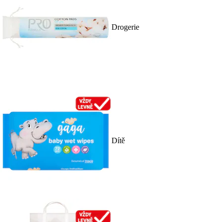
Drogerie
Dítě