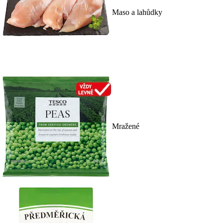
Maso a lahůdky
Mražené