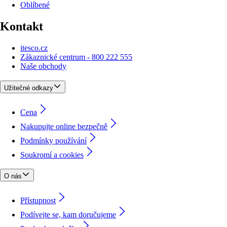
Oblíbené
Kontakt
itesco.cz
Zákaznické centrum - 800 222 555
Naše obchody
Užitečné odkazy
Cena
Nakupujte online bezpečně
Podmínky používání
Soukromí a cookies
O nás
Přístupnost
Podívejte se, kam doručujeme