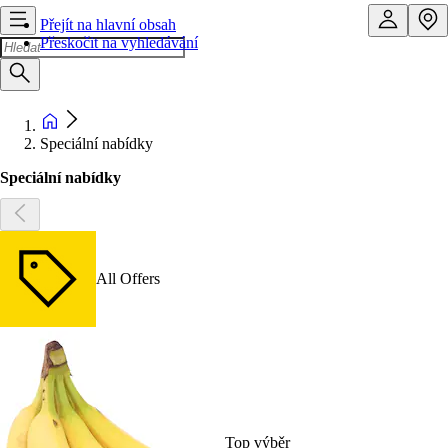
Přejít na hlavní obsah
Přeskočit na vyhledávání
Speciální nabídky
Speciální nabídky
All Offers
Top výběr