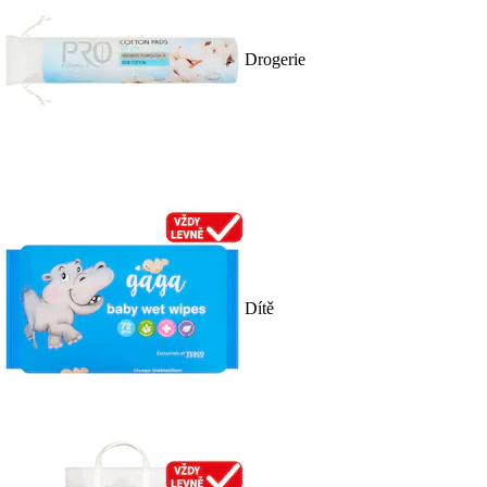
Drogerie
Dítě