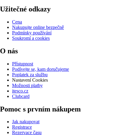
Užitečné odkazy
Cena
Nakupujte online bezpečně
Podmínky používání
Soukromí a cookies
O nás
Přístupnost
Podívejte se, kam doručujeme
Poplatek za službu
Nastavení Cookies
Možnosti platby
itesco.cz
Clubcard
Pomoc s prvním nákupem
Jak nakupovat
Registrace
Rezervace času