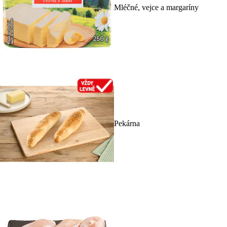
Mléčné, vejce a margaríny
Pekárna