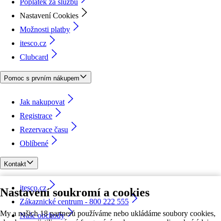
Poplatek za službu
Nastavení Cookies
Možnosti platby
itesco.cz
Clubcard
Pomoc s prvním nákupem
Jak nakupovat
Registrace
Rezervace času
Oblíbené
Kontakt
itesco.cz
Nastavení soukromí a cookies
Zákaznické centrum - 800 222 555
My a našich 18 partnerů používáme nebo ukládáme soubory cookies,
Naše obchody