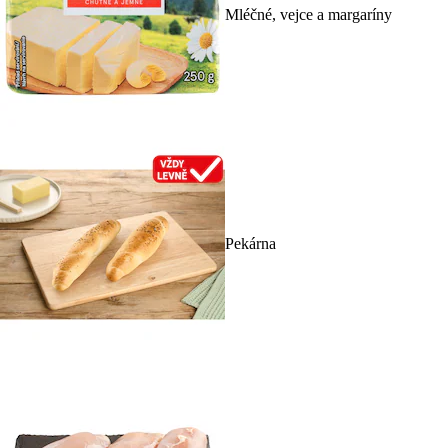
Mléčné, vejce a margaríny
Pekárna