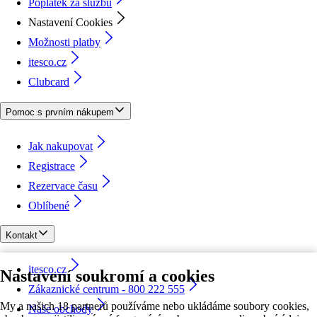
Poplatek za službu
Nastavení Cookies
Možnosti platby
itesco.cz
Clubcard
Pomoc s prvním nákupem
Jak nakupovat
Registrace
Rezervace času
Oblíbené
Kontakt
itesco.cz
Nastavení soukromí a cookies
Zákaznické centrum - 800 222 555
My a našich 18 partnerů používáme nebo ukládáme soubory cookies,
Naše obchody