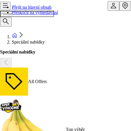
Přejít na hlavní obsah
Přeskočit na vyhledávání
Speciální nabídky
Speciální nabídky
All Offers
Top výběr