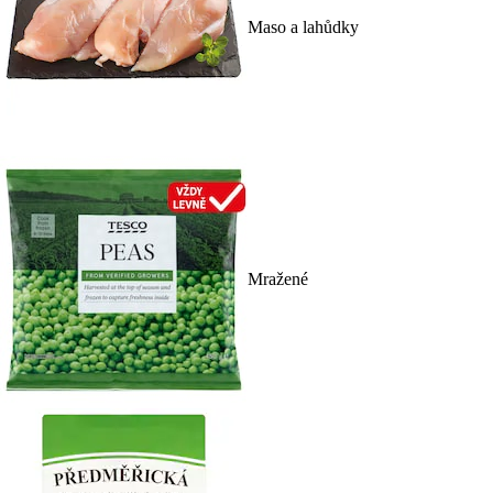
Maso a lahůdky
Mražené