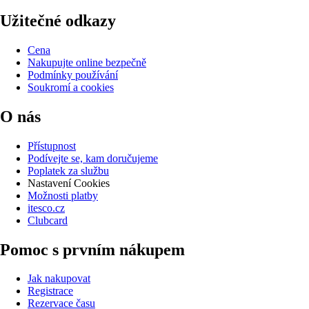
Užitečné odkazy
Cena
Nakupujte online bezpečně
Podmínky používání
Soukromí a cookies
O nás
Přístupnost
Podívejte se, kam doručujeme
Poplatek za službu
Nastavení Cookies
Možnosti platby
itesco.cz
Clubcard
Pomoc s prvním nákupem
Jak nakupovat
Registrace
Rezervace času