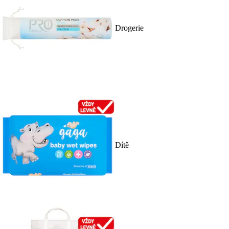
Drogerie
Dítě