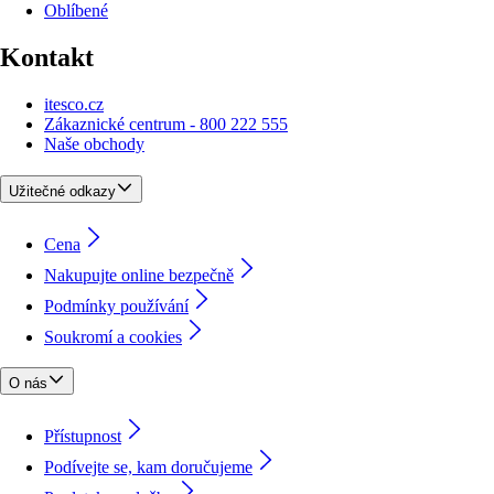
Oblíbené
Kontakt
itesco.cz
Zákaznické centrum - 800 222 555
Naše obchody
Užitečné odkazy
Cena
Nakupujte online bezpečně
Podmínky používání
Soukromí a cookies
O nás
Přístupnost
Podívejte se, kam doručujeme