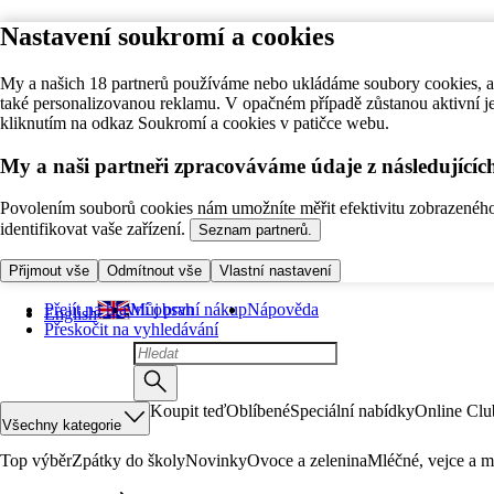
Nastavení soukromí a cookies
My a našich 18 partnerů používáme nebo ukládáme soubory cookies, ab
také personalizovanou reklamu. V opačném případě zůstanou aktivní j
kliknutím na odkaz Soukromí a cookies v patičce webu.
My a naši partneři zpracováváme údaje z následující
Povolením souborů cookies nám umožníte měřit efektivitu zobrazeného o
identifikovat vaše zařízení.
Seznam partnerů.
Přijmout vše
Odmítnout vše
Vlastní nastavení
Přejít na hlavní obsah
Můj první nákup
Nápověda
English
Přeskočit na vyhledávání
Koupit teď
Oblíbené
Speciální nabídky
Online Clu
Všechny kategorie
Top výběr
Zpátky do školy
Novinky
Ovoce a zelenina
Mléčné, vejce a m