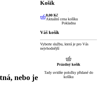
Košík
0,00 Kč
Aktuální cena košíku
0,00 Kč
Aktuální cena košíku
Pokladna
Váš košík
Vyberte službu, která je pro Vás
nejvhodnější
Prázdný košík
Tady uvidíte položky přidané do
tná, nebo je
košíku