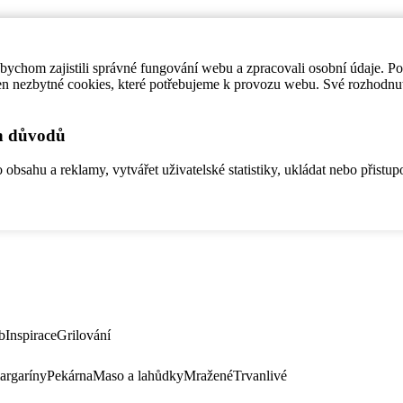
ychom zajistili správné fungování webu a zpracovali osobní údaje. P
en nezbytné cookies, které potřebujeme k provozu webu. Své rozhodnu
ch důvodů
bsahu a reklamy, vytvářet uživatelské statistiky, ukládat nebo přistup
b
Inspirace
Grilování
argaríny
Pekárna
Maso a lahůdky
Mražené
Trvanlivé