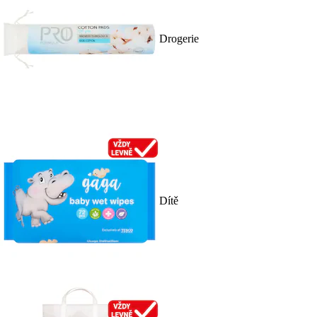
Drogerie
Dítě