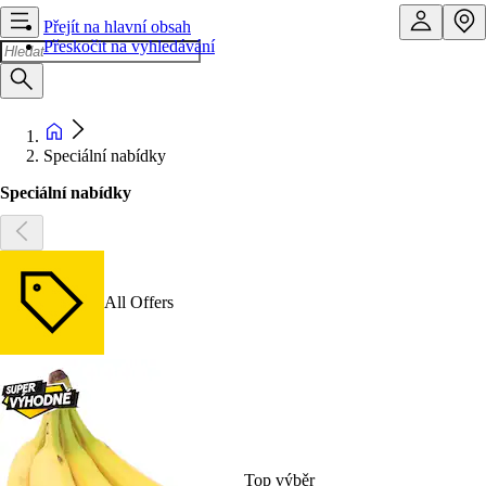
Přejít na hlavní obsah
Přeskočit na vyhledávání
Speciální nabídky
Speciální nabídky
All Offers
Top výběr