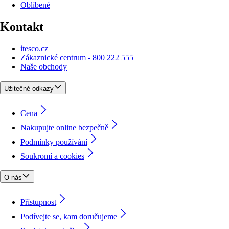
Oblíbené
Kontakt
itesco.cz
Zákaznické centrum - 800 222 555
Naše obchody
Užitečné odkazy
Cena
Nakupujte online bezpečně
Podmínky používání
Soukromí a cookies
O nás
Přístupnost
Podívejte se, kam doručujeme