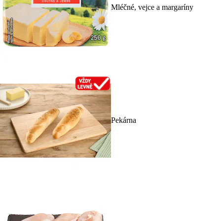
Mléčné, vejce a margaríny
Pekárna