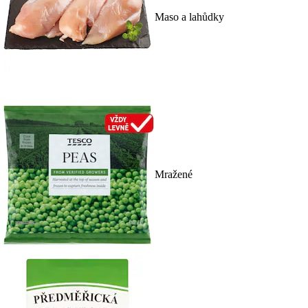
Maso a lahůdky
Mražené