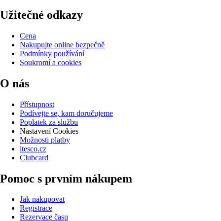
Užitečné odkazy
Cena
Nakupujte online bezpečně
Podmínky používání
Soukromí a cookies
O nás
Přístupnost
Podívejte se, kam doručujeme
Poplatek za službu
Nastavení Cookies
Možnosti platby
itesco.cz
Clubcard
Pomoc s prvním nákupem
Jak nakupovat
Registrace
Rezervace času