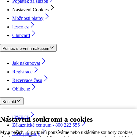
Poplatek za službu
Nastavení Cookies
Možnosti platby
itesco.cz
Clubcard
Pomoc s prvním nákupem
Jak nakupovat
Registrace
Rezervace času
Oblíbené
Kontakt
itesco.cz
Nastavení soukromí a cookies
Zákaznické centrum - 800 222 555
My a našich 18 partnerů používáme nebo ukládáme soubory cookies,
Naše obchody