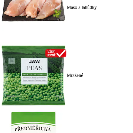
Maso a lahůdky
Mražené