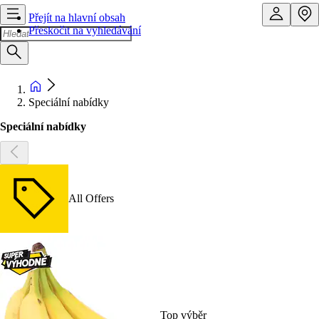
Přejít na hlavní obsah
Přeskočit na vyhledávání
Speciální nabídky
Speciální nabídky
All Offers
Top výběr