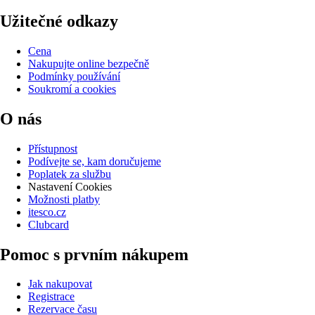
Užitečné odkazy
Cena
Nakupujte online bezpečně
Podmínky používání
Soukromí a cookies
O nás
Přístupnost
Podívejte se, kam doručujeme
Poplatek za službu
Nastavení Cookies
Možnosti platby
itesco.cz
Clubcard
Pomoc s prvním nákupem
Jak nakupovat
Registrace
Rezervace času