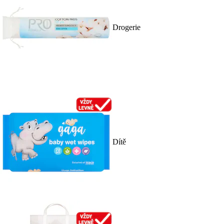
Drogerie
Dítě