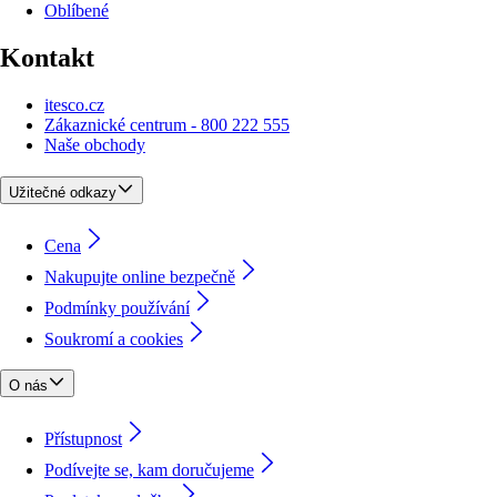
Oblíbené
Kontakt
itesco.cz
Zákaznické centrum - 800 222 555
Naše obchody
Užitečné odkazy
Cena
Nakupujte online bezpečně
Podmínky používání
Soukromí a cookies
O nás
Přístupnost
Podívejte se, kam doručujeme