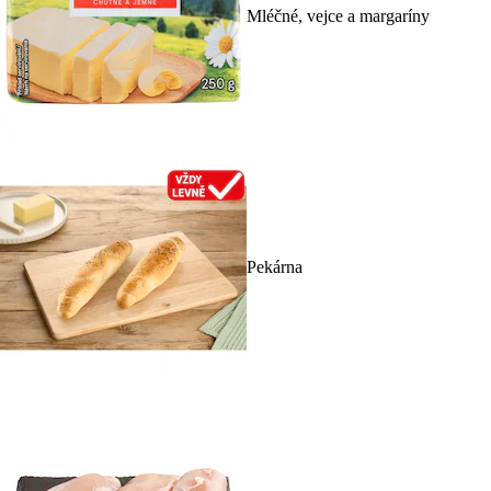
Mléčné, vejce a margaríny
Pekárna