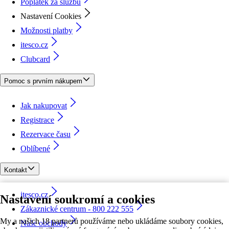
Poplatek za službu
Nastavení Cookies
Možnosti platby
itesco.cz
Clubcard
Pomoc s prvním nákupem
Jak nakupovat
Registrace
Rezervace času
Oblíbené
Kontakt
itesco.cz
Nastavení soukromí a cookies
Zákaznické centrum - 800 222 555
My a našich 18 partnerů používáme nebo ukládáme soubory cookies,
Naše obchody