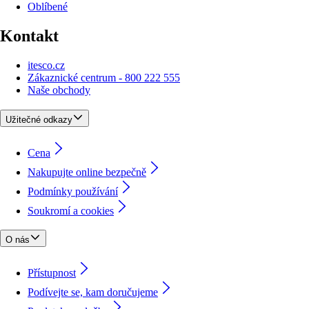
Oblíbené
Kontakt
itesco.cz
Zákaznické centrum - 800 222 555
Naše obchody
Užitečné odkazy
Cena
Nakupujte online bezpečně
Podmínky používání
Soukromí a cookies
O nás
Přístupnost
Podívejte se, kam doručujeme