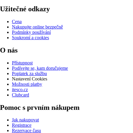
Užitečné odkazy
Cena
Nakupujte online bezpečně
Podmínky používání
Soukromí a cookies
O nás
Přístupnost
Podívejte se, kam doručujeme
Poplatek za službu
Nastavení Cookies
Možnosti platby
itesco.cz
Clubcard
Pomoc s prvním nákupem
Jak nakupovat
Registrace
Rezervace času