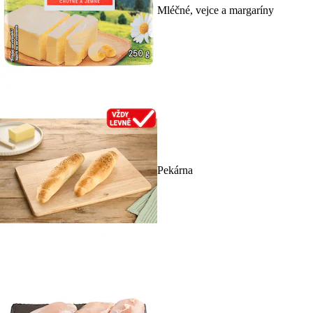
Mléčné, vejce a margaríny
Pekárna