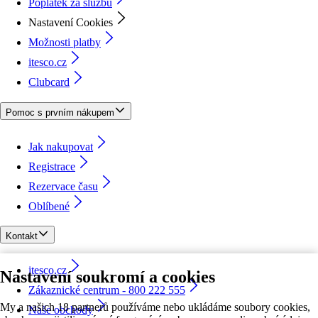
Poplatek za službu
Nastavení Cookies
Možnosti platby
itesco.cz
Clubcard
Pomoc s prvním nákupem
Jak nakupovat
Registrace
Rezervace času
Oblíbené
Kontakt
itesco.cz
Nastavení soukromí a cookies
Zákaznické centrum - 800 222 555
My a našich 18 partnerů používáme nebo ukládáme soubory cookies,
Naše obchody