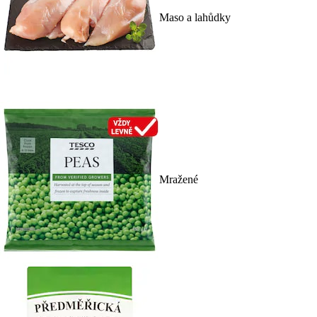
Maso a lahůdky
Mražené