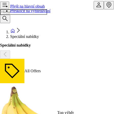
Přejít na hlavní obsah
Přeskočit na vyhledávání
Speciální nabídky
Speciální nabídky
All Offers
Top výběr