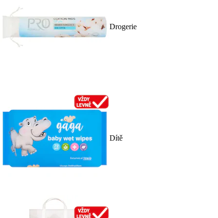
Drogerie
Dítě