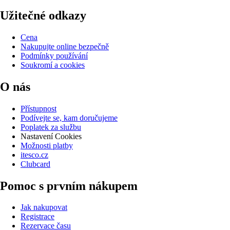
Užitečné odkazy
Cena
Nakupujte online bezpečně
Podmínky používání
Soukromí a cookies
O nás
Přístupnost
Podívejte se, kam doručujeme
Poplatek za službu
Nastavení Cookies
Možnosti platby
itesco.cz
Clubcard
Pomoc s prvním nákupem
Jak nakupovat
Registrace
Rezervace času