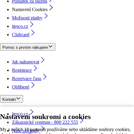
Poplatek za službu
Nastavení Cookies
Možnosti platby
itesco.cz
Clubcard
Pomoc s prvním nákupem
Jak nakupovat
Registrace
Rezervace času
Oblíbené
Kontakt
itesco.cz
Nastavení soukromí a cookies
Zákaznické centrum - 800 222 555
My a našich 18 partnerů používáme nebo ukládáme soubory cookies,
Naše obchody