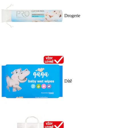
Drogerie
Dítě