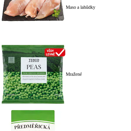
Maso a lahůdky
Mražené