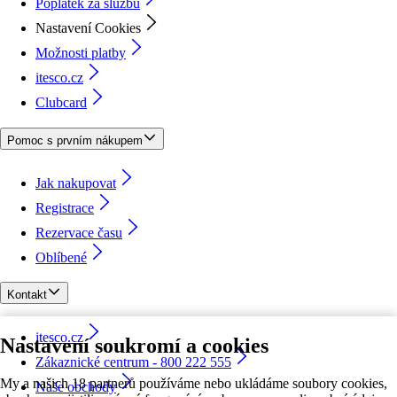
Poplatek za službu
Nastavení Cookies
Možnosti platby
itesco.cz
Clubcard
Pomoc s prvním nákupem
Jak nakupovat
Registrace
Rezervace času
Oblíbené
Kontakt
itesco.cz
Nastavení soukromí a cookies
Zákaznické centrum - 800 222 555
My a našich 18 partnerů používáme nebo ukládáme soubory cookies,
Naše obchody