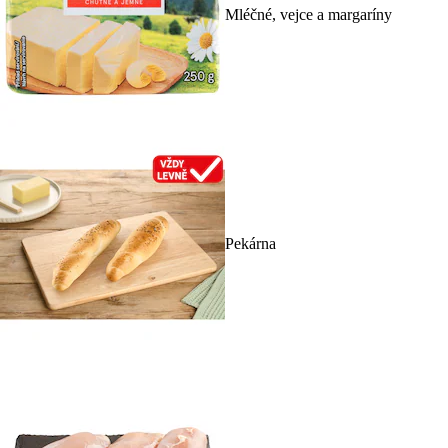
Mléčné, vejce a margaríny
Pekárna