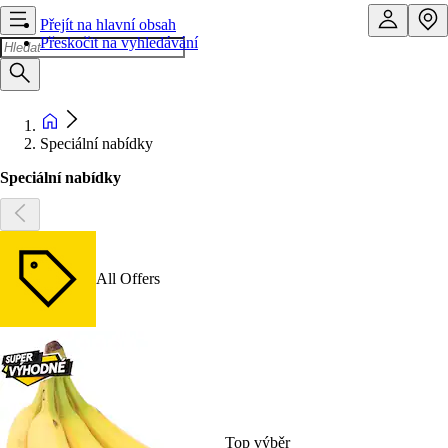
Přejít na hlavní obsah
Přeskočit na vyhledávání
Speciální nabídky
Speciální nabídky
All Offers
Top výběr