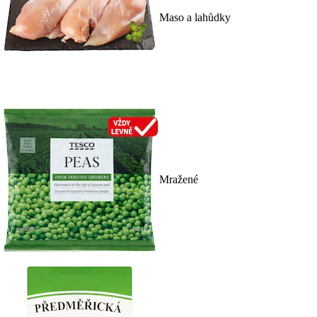
Maso a lahůdky
Mražené