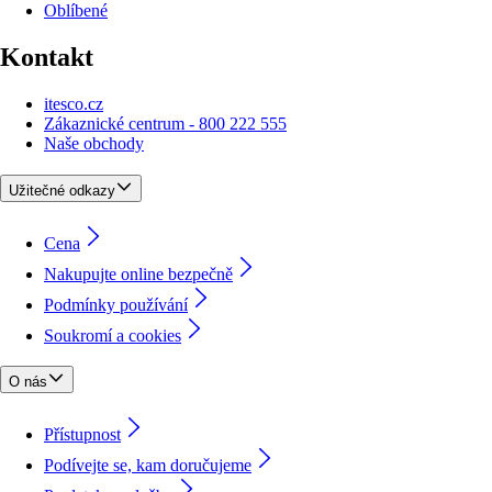
Oblíbené
Kontakt
itesco.cz
Zákaznické centrum - 800 222 555
Naše obchody
Užitečné odkazy
Cena
Nakupujte online bezpečně
Podmínky používání
Soukromí a cookies
O nás
Přístupnost
Podívejte se, kam doručujeme