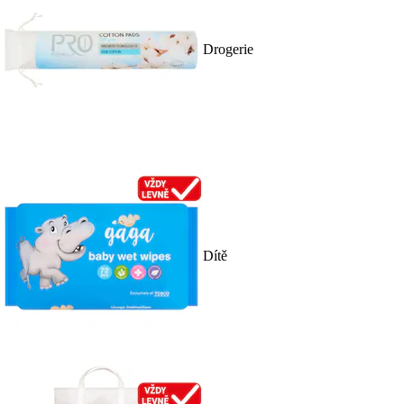
Drogerie
Dítě