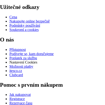
Užitečné odkazy
Cena
Nakupujte online bezpečně
Podmínky používání
Soukromí a cookies
O nás
Přístupnost
Podívejte se, kam doručujeme
Poplatek za službu
Nastavení Cookies
Možnosti platby
itesco.cz
Clubcard
Pomoc s prvním nákupem
Jak nakupovat
Registrace
Rezervace času