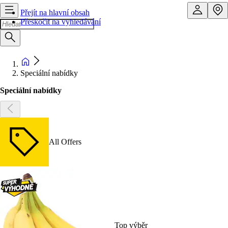
Přejít na hlavní obsah
Přeskočit na vyhledávání
Speciální nabídky
Speciální nabídky
All Offers
Top výběr