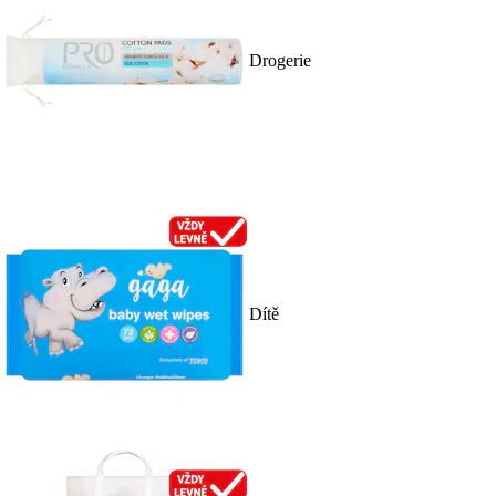
Drogerie
Dítě