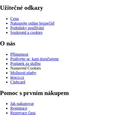
Užitečné odkazy
Cena
Nakupujte online bezpečně
Podmínky používání
Soukromí a cookies
O nás
Přístupnost
Podívejte se, kam doručujeme
Poplatek za službu
Nastavení Cookies
Možnosti platby
itesco.cz
Clubcard
Pomoc s prvním nákupem
Jak nakupovat
Registrace
Rezervace času