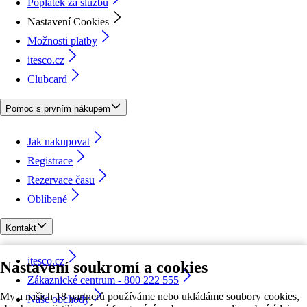
Poplatek za službu
Nastavení Cookies
Možnosti platby
itesco.cz
Clubcard
Pomoc s prvním nákupem
Jak nakupovat
Registrace
Rezervace času
Oblíbené
Kontakt
itesco.cz
Nastavení soukromí a cookies
Zákaznické centrum - 800 222 555
My a našich 18 partnerů používáme nebo ukládáme soubory cookies,
Naše obchody