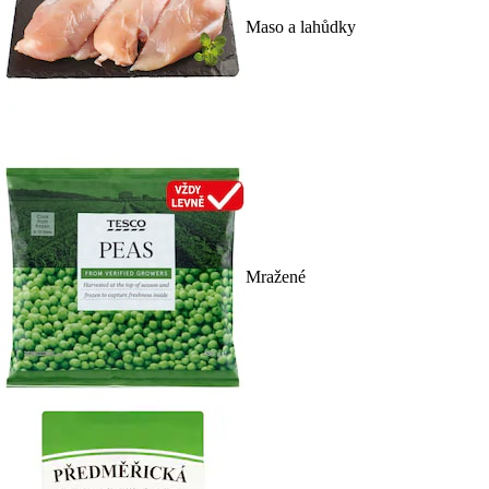
Maso a lahůdky
Mražené