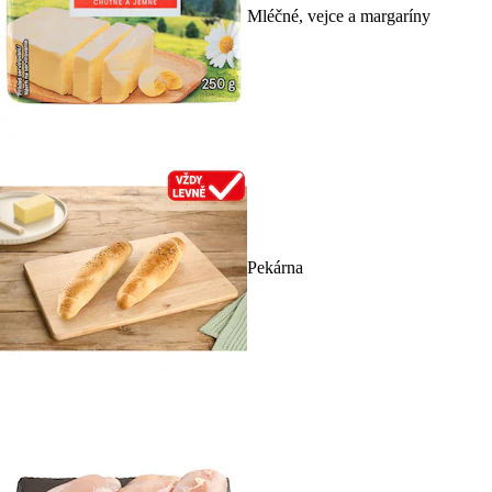
Mléčné, vejce a margaríny
Pekárna