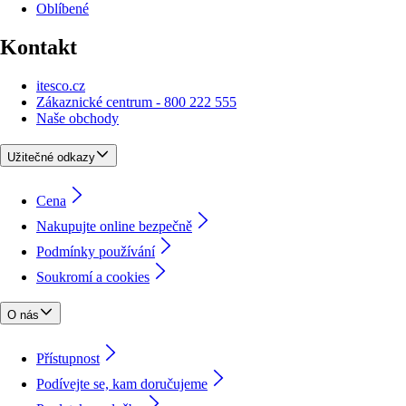
Oblíbené
Kontakt
itesco.cz
Zákaznické centrum - 800 222 555
Naše obchody
Užitečné odkazy
Cena
Nakupujte online bezpečně
Podmínky používání
Soukromí a cookies
O nás
Přístupnost
Podívejte se, kam doručujeme