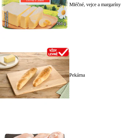
Mléčné, vejce a margaríny
Pekárna