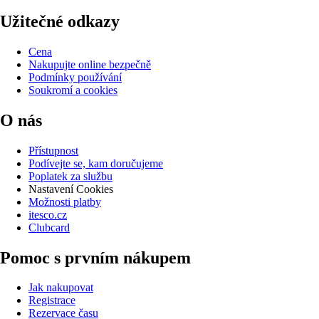
Užitečné odkazy
Cena
Nakupujte online bezpečně
Podmínky používání
Soukromí a cookies
O nás
Přístupnost
Podívejte se, kam doručujeme
Poplatek za službu
Nastavení Cookies
Možnosti platby
itesco.cz
Clubcard
Pomoc s prvním nákupem
Jak nakupovat
Registrace
Rezervace času