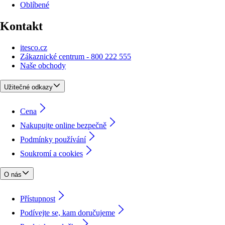
Oblíbené
Kontakt
itesco.cz
Zákaznické centrum - 800 222 555
Naše obchody
Užitečné odkazy
Cena
Nakupujte online bezpečně
Podmínky používání
Soukromí a cookies
O nás
Přístupnost
Podívejte se, kam doručujeme