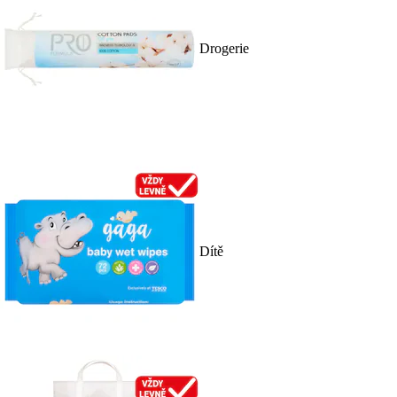
Drogerie
Dítě