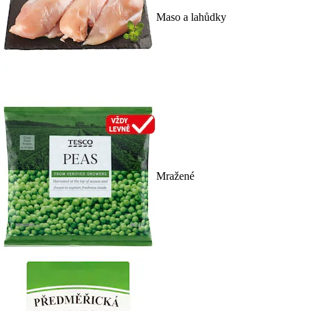
Maso a lahůdky
Mražené