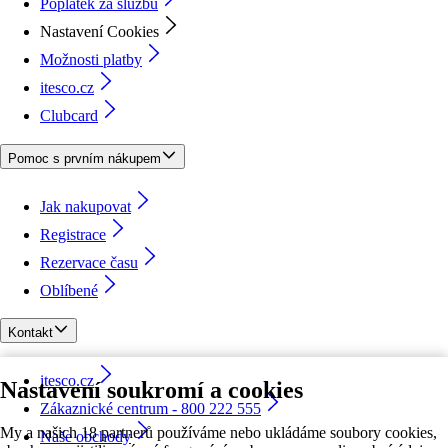
Poplatek za službu
Nastavení Cookies
Možnosti platby
itesco.cz
Clubcard
Pomoc s prvním nákupem
Jak nakupovat
Registrace
Rezervace času
Oblíbené
Kontakt
itesco.cz
Nastavení soukromí a cookies
Zákaznické centrum - 800 222 555
My a našich 18 partnerů používáme nebo ukládáme soubory cookies,
Naše obchody