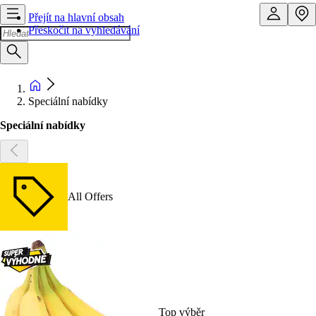
Přejít na hlavní obsah
Přeskočit na vyhledávání
Speciální nabídky
Speciální nabídky
All Offers
Top výběr