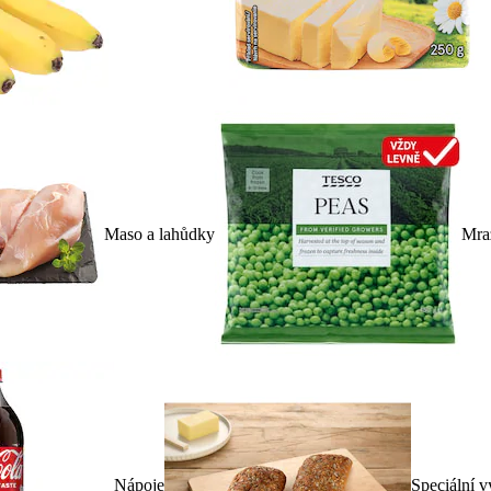
Maso a lahůdky
Mra
Nápoje
Speciální v