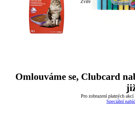
Zvíře
Omlouváme se, Clubcard nabíd
ji
Pro zobrazení platných akcí 
Speciální nabí