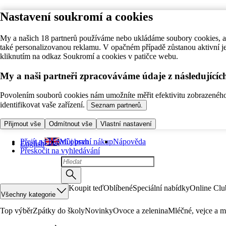
Nastavení soukromí a cookies
My a našich 18 partnerů používáme nebo ukládáme soubory cookies, ab
také personalizovanou reklamu. V opačném případě zůstanou aktivní j
kliknutím na odkaz Soukromí a cookies v patičce webu.
My a naši partneři zpracováváme údaje z následující
Povolením souborů cookies nám umožníte měřit efektivitu zobrazeného o
identifikovat vaše zařízení.
Seznam partnerů.
Přijmout vše
Odmítnout vše
Vlastní nastavení
Přejít na hlavní obsah
Můj první nákup
Nápověda
English
Přeskočit na vyhledávání
Koupit teď
Oblíbené
Speciální nabídky
Online Clu
Všechny kategorie
Top výběr
Zpátky do školy
Novinky
Ovoce a zelenina
Mléčné, vejce a m