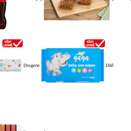
Drogerie
Dítě