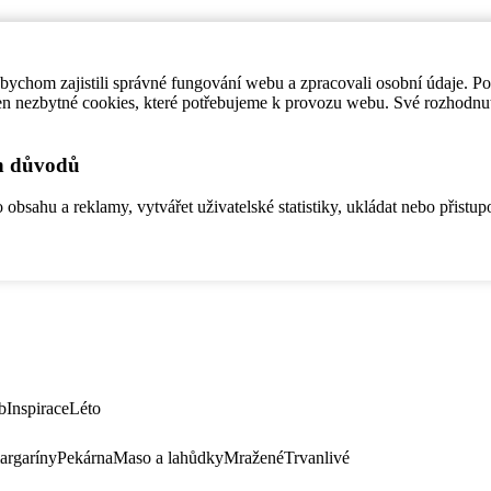
ychom zajistili správné fungování webu a zpracovali osobní údaje. P
en nezbytné cookies, které potřebujeme k provozu webu. Své rozhodnu
ch důvodů
bsahu a reklamy, vytvářet uživatelské statistiky, ukládat nebo přistup
b
Inspirace
Léto
argaríny
Pekárna
Maso a lahůdky
Mražené
Trvanlivé