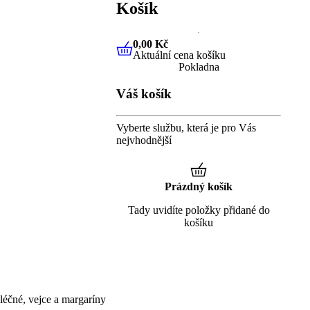
Košík
0,00 Kč
Aktuální cena košíku
0,00 Kč
Aktuální cena košíku
Pokladna
Váš košík
Vyberte službu, která je pro Vás
nejvhodnější
Prázdný košík
Tady uvidíte položky přidané do
košíku
éčné, vejce a margaríny