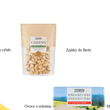
p výběr
Zpátky do školy
Ovoce a zelenina
Ml