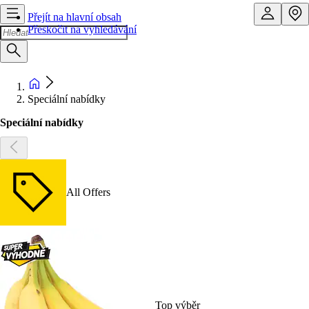
Přejít na hlavní obsah
Přeskočit na vyhledávání
Speciální nabídky
Speciální nabídky
All Offers
Top výběr