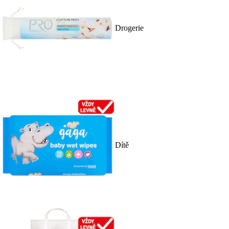
Drogerie
Dítě