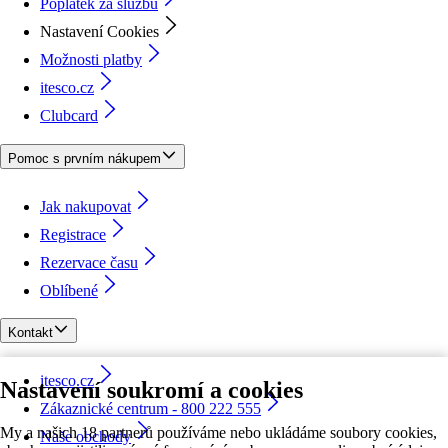
Poplatek za službu
Nastavení Cookies
Možnosti platby
itesco.cz
Clubcard
Pomoc s prvním nákupem
Jak nakupovat
Registrace
Rezervace času
Oblíbené
Kontakt
itesco.cz
Nastavení soukromí a cookies
Zákaznické centrum - 800 222 555
My a našich 18 partnerů používáme nebo ukládáme soubory cookies,
Naše obchody