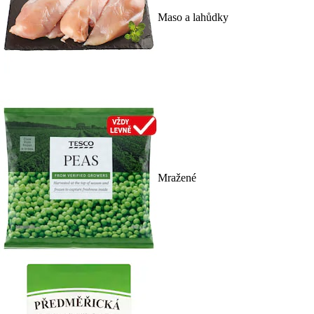
Maso a lahůdky
Mražené