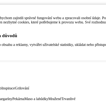
ychom zajistili správné fungování webu a zpracovali osobní údaje. P
en nezbytné cookies, které potřebujeme k provozu webu. Své rozhodnu
ch důvodů
bsahu a reklamy, vytvářet uživatelské statistiky, ukládat nebo přistup
b
Inspirace
Grilování
argaríny
Pekárna
Maso a lahůdky
Mražené
Trvanlivé