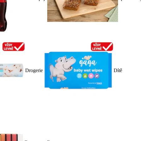
Drogerie
Dítě