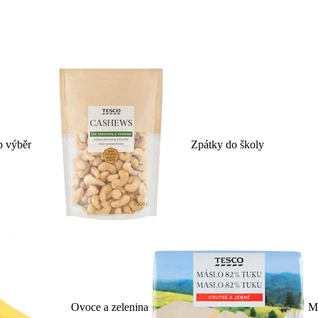
p výběr
Zpátky do školy
Ovoce a zelenina
Ml