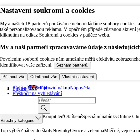
Nastavení soukromí a cookies
My a našich 18 partnerů používáme nebo ukládáme soubory cookies, ab
také personalizovanou reklamu. V opačném případě zůstanou aktivní j
kliknutím na odkaz Soukromí a cookies v patičce webu.
My a naši partneři zpracováváme údaje z následující
Povolením souborů cookies nám umožníte měřit efektivitu zobrazeného o
identifikovat vaše zařízení.
Seznam partnerů.
Přijmout vše
Odmítnout vše
Vlastní nastavení
Přejít na hlavní obsah
Můj první nákup
Nápověda
English
Přeskočit na vyhledávání
Koupit teď
Oblíbené
Speciální nabídky
Online Clu
Všechny kategorie
Top výběr
Zpátky do školy
Novinky
Ovoce a zelenina
Mléčné, vejce a m