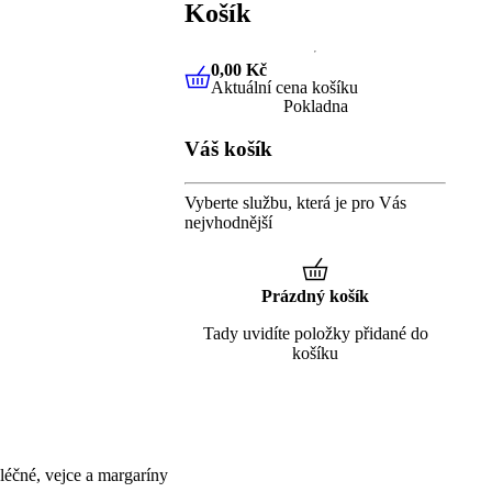
Košík
0,00 Kč
Aktuální cena košíku
0,00 Kč
Aktuální cena košíku
Pokladna
Váš košík
Vyberte službu, která je pro Vás
nejvhodnější
Prázdný košík
Tady uvidíte položky přidané do
košíku
éčné, vejce a margaríny