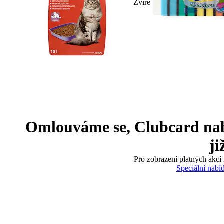
Zvíře
Omlouváme se, Clubcard nabíd
ji
Pro zobrazení platných akcí 
Speciální nabí