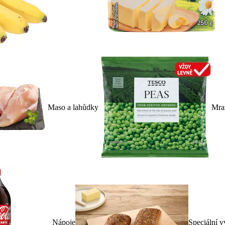
Maso a lahůdky
Mra
Nápoje
Speciální v