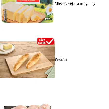
Mléčné, vejce a margaríny
Pekárna