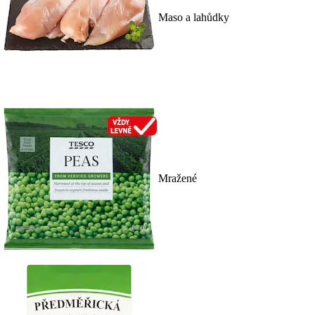
Maso a lahůdky
Mražené