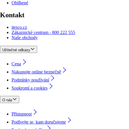
Oblíbené
Kontakt
itesco.cz
Zákaznické centrum - 800 222 555
Naše obchody
Užitečné odkazy
Cena
Nakupujte online bezpečně
Podmínky používání
Soukromí a cookies
O nás
Přístupnost
Podívejte se, kam doručujeme