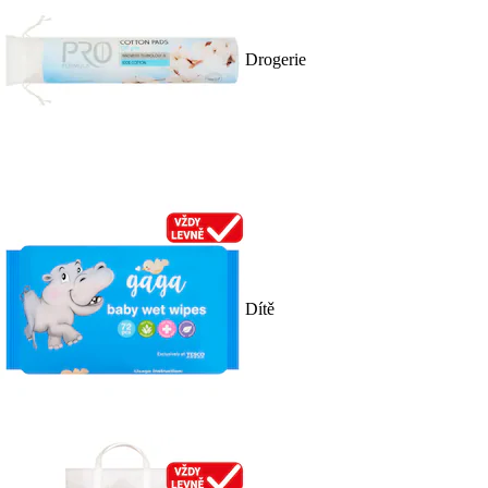
Drogerie
Dítě