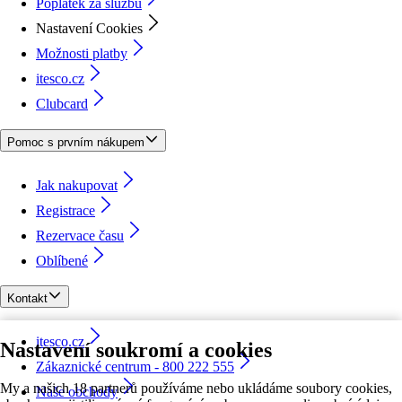
Poplatek za službu
Nastavení Cookies
Možnosti platby
itesco.cz
Clubcard
Pomoc s prvním nákupem
Jak nakupovat
Registrace
Rezervace času
Oblíbené
Kontakt
itesco.cz
Nastavení soukromí a cookies
Zákaznické centrum - 800 222 555
My a našich 18 partnerů používáme nebo ukládáme soubory cookies,
Naše obchody