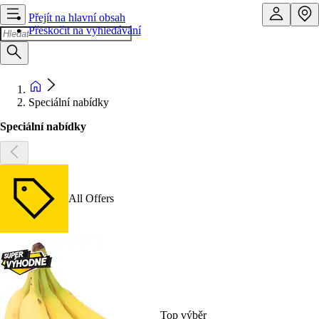
Přejít na hlavní obsah
Přeskočit na vyhledávání
Speciální nabídky
Speciální nabídky
All Offers
Top výběr