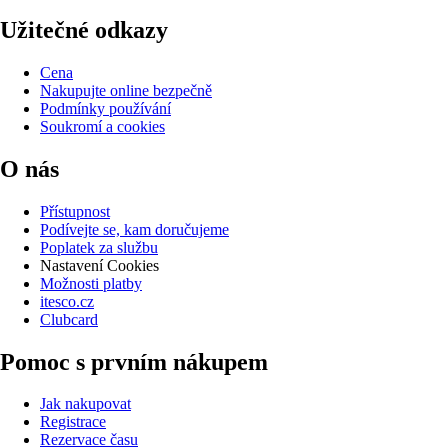
Užitečné odkazy
Cena
Nakupujte online bezpečně
Podmínky používání
Soukromí a cookies
O nás
Přístupnost
Podívejte se, kam doručujeme
Poplatek za službu
Nastavení Cookies
Možnosti platby
itesco.cz
Clubcard
Pomoc s prvním nákupem
Jak nakupovat
Registrace
Rezervace času