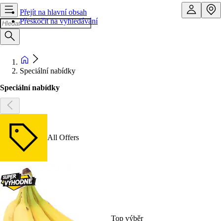
Přejít na hlavní obsah
Přeskočit na vyhledávání
Speciální nabídky
Speciální nabídky
All Offers
Top výběr