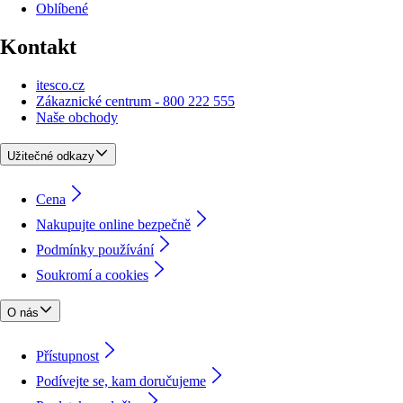
Oblíbené
Kontakt
itesco.cz
Zákaznické centrum - 800 222 555
Naše obchody
Užitečné odkazy
Cena
Nakupujte online bezpečně
Podmínky používání
Soukromí a cookies
O nás
Přístupnost
Podívejte se, kam doručujeme