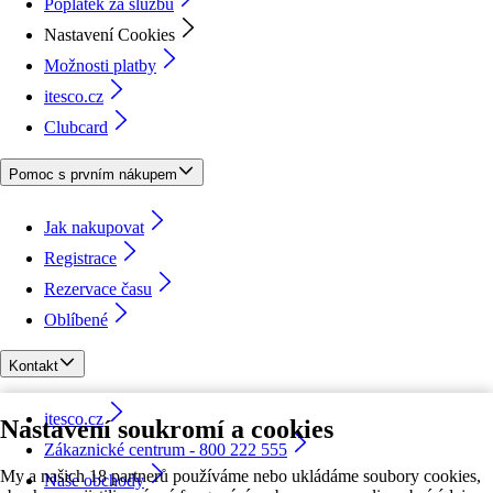
Poplatek za službu
Nastavení Cookies
Možnosti platby
itesco.cz
Clubcard
Pomoc s prvním nákupem
Jak nakupovat
Registrace
Rezervace času
Oblíbené
Kontakt
itesco.cz
Nastavení soukromí a cookies
Zákaznické centrum - 800 222 555
My a našich 18 partnerů používáme nebo ukládáme soubory cookies,
Naše obchody