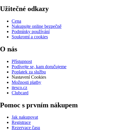
Užitečné odkazy
Cena
Nakupujte online bezpečně
Podmínky používání
Soukromí a cookies
O nás
Přístupnost
Podívejte se, kam doručujeme
Poplatek za službu
Nastavení Cookies
Možnosti platby
itesco.cz
Clubcard
Pomoc s prvním nákupem
Jak nakupovat
Registrace
Rezervace času