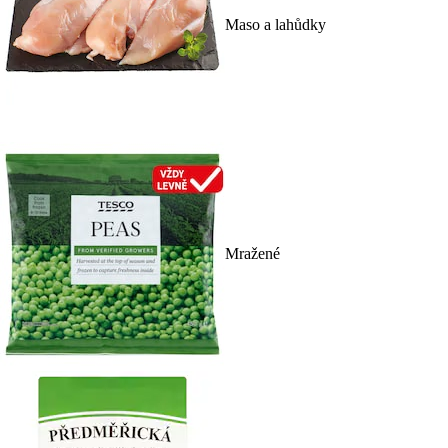
Maso a lahůdky
Mražené