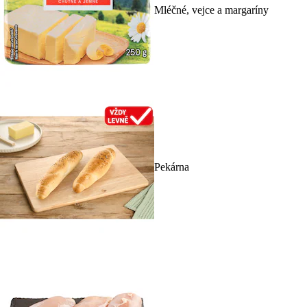
Mléčné, vejce a margaríny
Pekárna