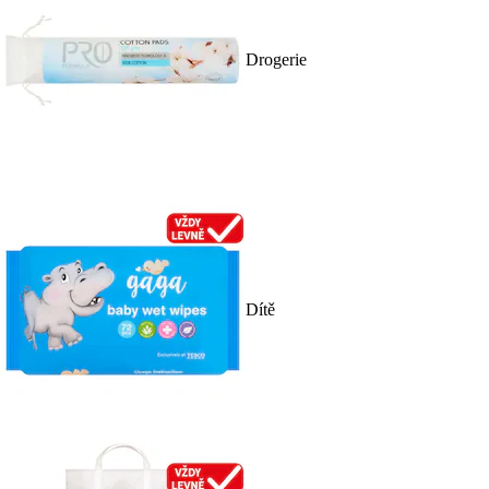
Drogerie
Dítě