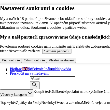
Nastavení soukromí a cookies
My a našich 18 partnerů používáme nebo ukládáme soubory cookies, ab
také personalizovanou reklamu. V opačném případě zůstanou aktivní j
kliknutím na odkaz Soukromí a cookies v patičce webu.
My a naši partneři zpracováváme údaje z následující
Povolením souborů cookies nám umožníte měřit efektivitu zobrazeného o
identifikovat vaše zařízení.
Seznam partnerů.
Přijmout vše
Odmítnout vše
Vlastní nastavení
Přejít na hlavní obsah
Můj první nákup
Nápověda
English
Přeskočit na vyhledávání
Koupit teď
Oblíbené
Speciální nabídky
Online Clu
Všechny kategorie
Top výběr
Zpátky do školy
Novinky
Ovoce a zelenina
Mléčné, vejce a m