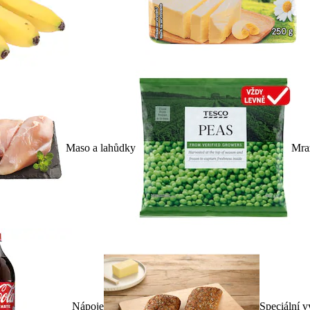
Maso a lahůdky
Mra
Nápoje
Speciální v