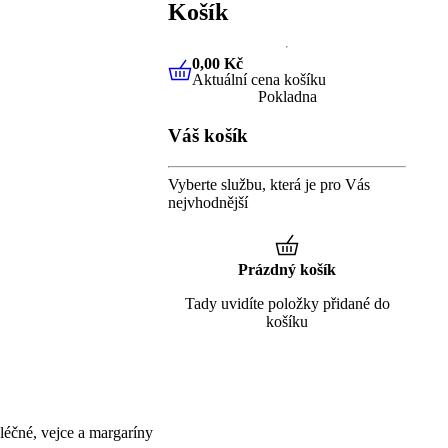
Košík
0,00 Kč
Aktuální cena košíku
0,00 Kč
Aktuální cena košíku
Pokladna
Váš košík
Vyberte službu, která je pro Vás
nejvhodnější
Prázdný košík
Tady uvidíte položky přidané do
košíku
éčné, vejce a margaríny