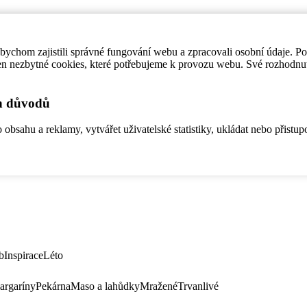
ychom zajistili správné fungování webu a zpracovali osobní údaje. P
en nezbytné cookies, které potřebujeme k provozu webu. Své rozhodnu
ch důvodů
bsahu a reklamy, vytvářet uživatelské statistiky, ukládat nebo přistup
b
Inspirace
Léto
argaríny
Pekárna
Maso a lahůdky
Mražené
Trvanlivé