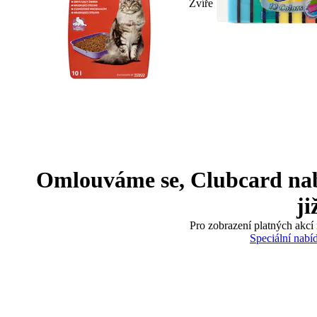
Zvíře
Omlouváme se, Clubcard nabíd
ji
Pro zobrazení platných akcí 
Speciální nabí