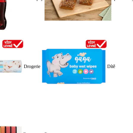
Drogerie
Dítě