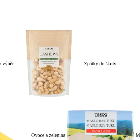
p výběr
Zpátky do školy
Ovoce a zelenina
Ml