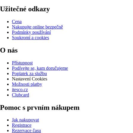
Užitečné odkazy
Cena
Nakupujte online bezpečně
Podmínky používání
Soukromí a cookies
O nás
Přístupnost
Podívejte se, kam doručujeme
Poplatek za službu
Nastavení Cookies
Možnosti platby
itesco.cz
Clubcard
Pomoc s prvním nákupem
Jak nakupovat
Registrace
Rezervace času