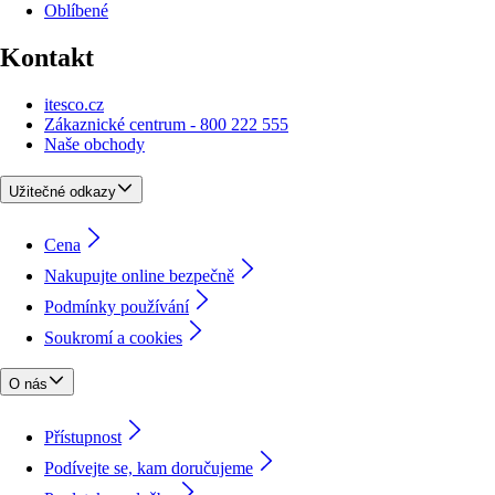
Oblíbené
Kontakt
itesco.cz
Zákaznické centrum - 800 222 555
Naše obchody
Užitečné odkazy
Cena
Nakupujte online bezpečně
Podmínky používání
Soukromí a cookies
O nás
Přístupnost
Podívejte se, kam doručujeme