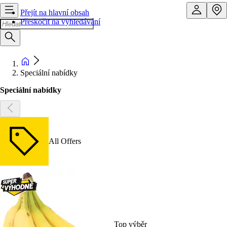
Přejít na hlavní obsah
Přeskočit na vyhledávání
Speciální nabídky
Speciální nabídky
All Offers
Top výběr