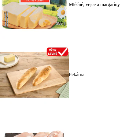
Mléčné, vejce a margaríny
Pekárna