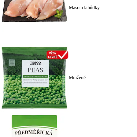
Maso a lahůdky
Mražené