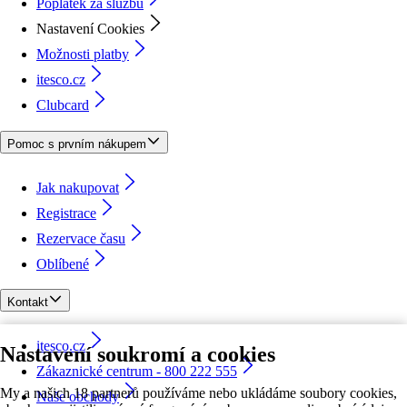
Poplatek za službu
Nastavení Cookies
Možnosti platby
itesco.cz
Clubcard
Pomoc s prvním nákupem
Jak nakupovat
Registrace
Rezervace času
Oblíbené
Kontakt
itesco.cz
Nastavení soukromí a cookies
Zákaznické centrum - 800 222 555
My a našich 18 partnerů používáme nebo ukládáme soubory cookies,
Naše obchody