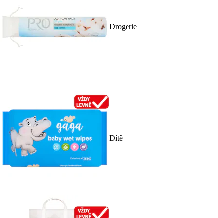
Drogerie
Dítě