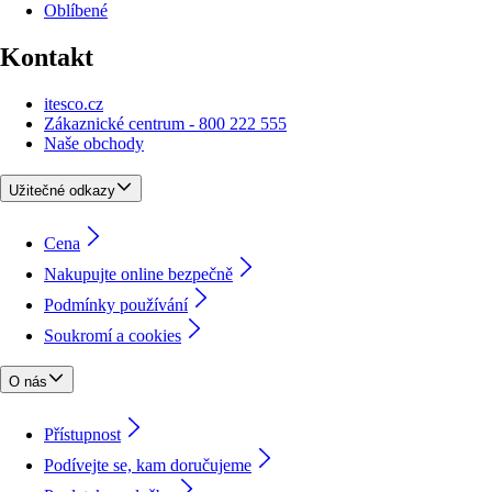
Oblíbené
Kontakt
itesco.cz
Zákaznické centrum - 800 222 555
Naše obchody
Užitečné odkazy
Cena
Nakupujte online bezpečně
Podmínky používání
Soukromí a cookies
O nás
Přístupnost
Podívejte se, kam doručujeme