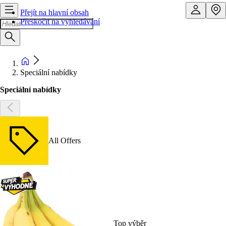
Přejít na hlavní obsah
Přeskočit na vyhledávání
Speciální nabídky
Speciální nabídky
All Offers
Top výběr