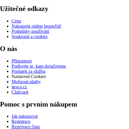
Užitečné odkazy
Cena
Nakupujte online bezpečně
Podmínky používání
Soukromí a cookies
O nás
Přístupnost
Podívejte se, kam doručujeme
Poplatek za službu
Nastavení Cookies
Možnosti platby
itesco.cz
Clubcard
Pomoc s prvním nákupem
Jak nakupovat
Registrace
Rezervace času