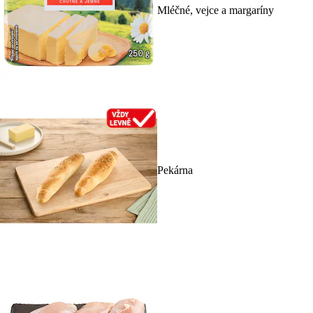
Mléčné, vejce a margaríny
Pekárna