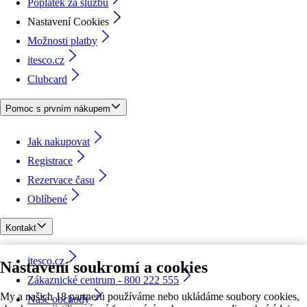
Poplatek za službu
Nastavení Cookies
Možnosti platby
itesco.cz
Clubcard
Pomoc s prvním nákupem
Jak nakupovat
Registrace
Rezervace času
Oblíbené
Kontakt
itesco.cz
Nastavení soukromí a cookies
Zákaznické centrum - 800 222 555
My a našich 18 partnerů používáme nebo ukládáme soubory cookies,
Naše obchody