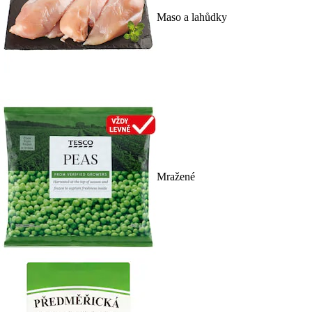
Maso a lahůdky
Mražené