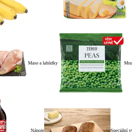
Maso a lahůdky
Mra
Nápoje
Speciální v