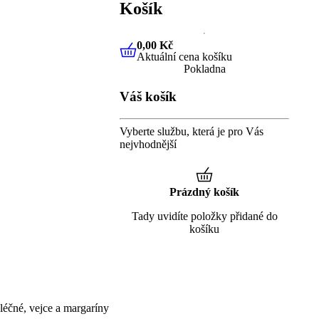
Košík
0,00 Kč
Aktuální cena košíku
0,00 Kč
Aktuální cena košíku
Pokladna
Váš košík
Vyberte službu, která je pro Vás
nejvhodnější
Prázdný košík
Tady uvidíte položky přidané do
košíku
éčné, vejce a margaríny