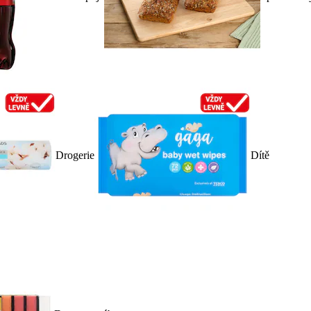
Drogerie
Dítě