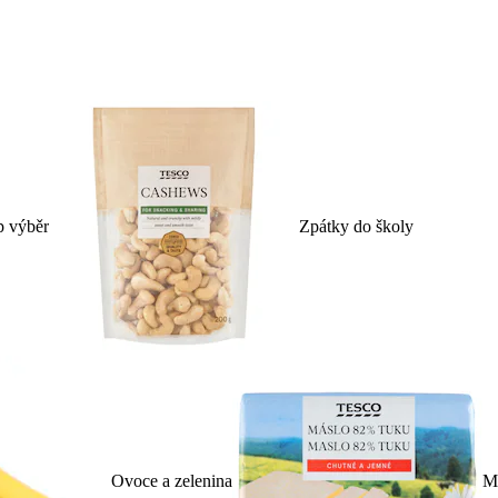
p výběr
Zpátky do školy
Ovoce a zelenina
Ml