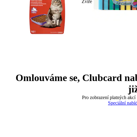
Zvíře
Omlouváme se, Clubcard nabíd
ji
Pro zobrazení platných akcí 
Speciální nabí