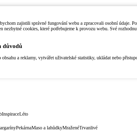
ychom zajistili správné fungování webu a zpracovali osobní údaje. P
en nezbytné cookies, které potřebujeme k provozu webu. Své rozhodnu
ch důvodů
bsahu a reklamy, vytvářet uživatelské statistiky, ukládat nebo přistup
b
Inspirace
Léto
argaríny
Pekárna
Maso a lahůdky
Mražené
Trvanlivé