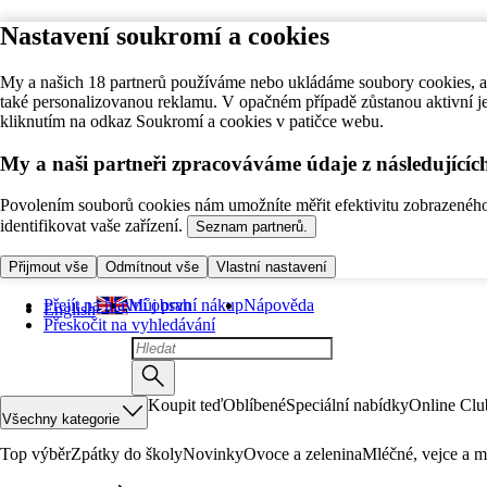
Nastavení soukromí a cookies
My a našich 18 partnerů používáme nebo ukládáme soubory cookies, ab
také personalizovanou reklamu. V opačném případě zůstanou aktivní j
kliknutím na odkaz Soukromí a cookies v patičce webu.
My a naši partneři zpracováváme údaje z následující
Povolením souborů cookies nám umožníte měřit efektivitu zobrazeného o
identifikovat vaše zařízení.
Seznam partnerů.
Přijmout vše
Odmítnout vše
Vlastní nastavení
Přejít na hlavní obsah
Můj první nákup
Nápověda
English
Přeskočit na vyhledávání
Koupit teď
Oblíbené
Speciální nabídky
Online Clu
Všechny kategorie
Top výběr
Zpátky do školy
Novinky
Ovoce a zelenina
Mléčné, vejce a m