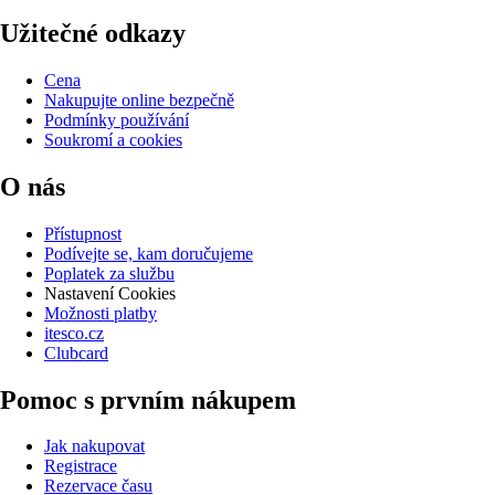
Užitečné odkazy
Cena
Nakupujte online bezpečně
Podmínky používání
Soukromí a cookies
O nás
Přístupnost
Podívejte se, kam doručujeme
Poplatek za službu
Nastavení Cookies
Možnosti platby
itesco.cz
Clubcard
Pomoc s prvním nákupem
Jak nakupovat
Registrace
Rezervace času