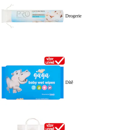
Drogerie
Dítě