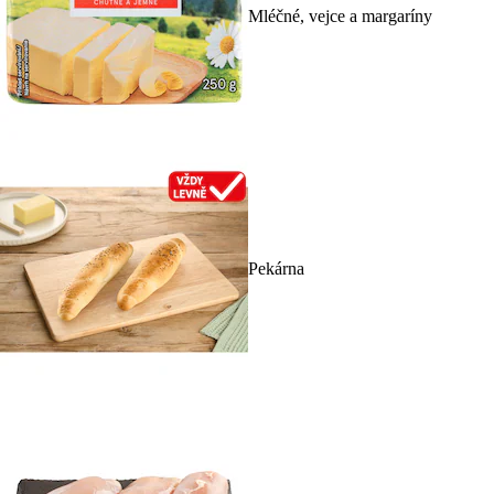
Mléčné, vejce a margaríny
Pekárna