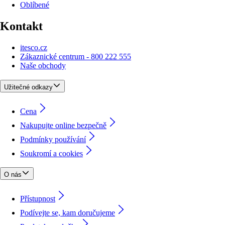
Oblíbené
Kontakt
itesco.cz
Zákaznické centrum - 800 222 555
Naše obchody
Užitečné odkazy
Cena
Nakupujte online bezpečně
Podmínky používání
Soukromí a cookies
O nás
Přístupnost
Podívejte se, kam doručujeme