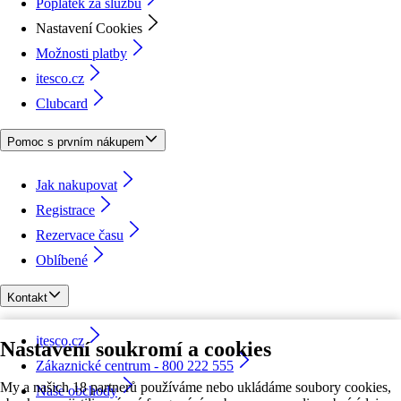
Poplatek za službu
Nastavení Cookies
Možnosti platby
itesco.cz
Clubcard
Pomoc s prvním nákupem
Jak nakupovat
Registrace
Rezervace času
Oblíbené
Kontakt
itesco.cz
Nastavení soukromí a cookies
Zákaznické centrum - 800 222 555
My a našich 18 partnerů používáme nebo ukládáme soubory cookies,
Naše obchody