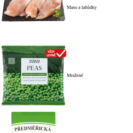
Maso a lahůdky
Mražené