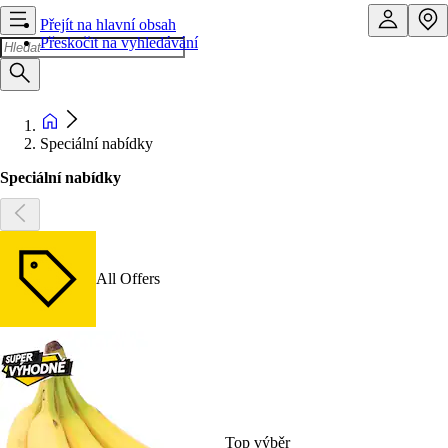
Přejít na hlavní obsah
Přeskočit na vyhledávání
Speciální nabídky
Speciální nabídky
All Offers
Top výběr