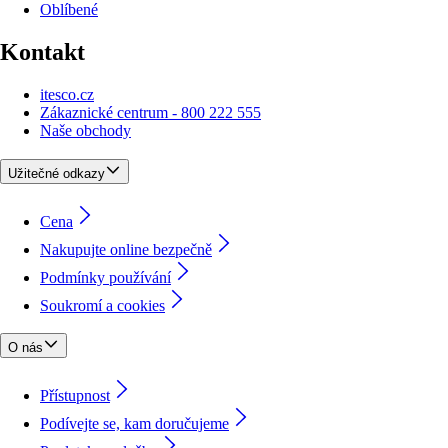
Oblíbené
Kontakt
itesco.cz
Zákaznické centrum - 800 222 555
Naše obchody
Užitečné odkazy
Cena
Nakupujte online bezpečně
Podmínky používání
Soukromí a cookies
O nás
Přístupnost
Podívejte se, kam doručujeme