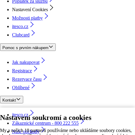
Poplatek za službu
Nastavení Cookies
Možnosti platby
itesco.cz
Clubcard
Pomoc s prvním nákupem
Jak nakupovat
Registrace
Rezervace času
Oblíbené
Kontakt
itesco.cz
Nastavení soukromí a cookies
Zákaznické centrum - 800 222 555
My a našich 18 partnerů používáme nebo ukládáme soubory cookies,
Naše obchody