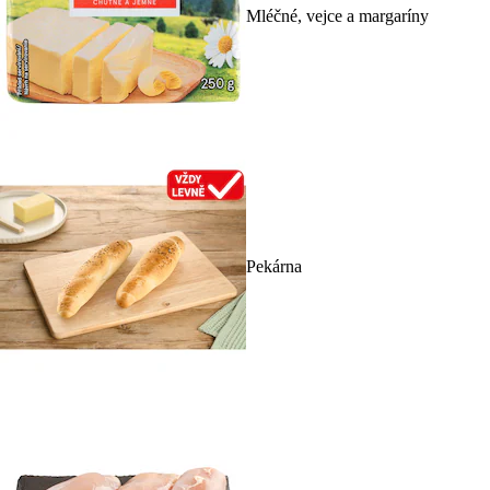
Mléčné, vejce a margaríny
Pekárna