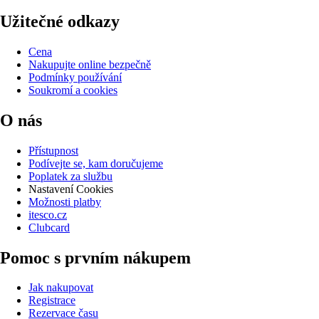
Užitečné odkazy
Cena
Nakupujte online bezpečně
Podmínky používání
Soukromí a cookies
O nás
Přístupnost
Podívejte se, kam doručujeme
Poplatek za službu
Nastavení Cookies
Možnosti platby
itesco.cz
Clubcard
Pomoc s prvním nákupem
Jak nakupovat
Registrace
Rezervace času