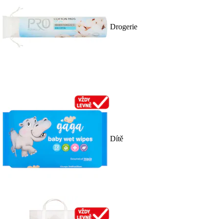
Drogerie
Dítě