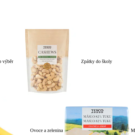
p výběr
Zpátky do školy
Ovoce a zelenina
Ml