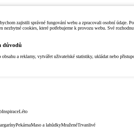
ychom zajistili správné fungování webu a zpracovali osobní údaje. P
en nezbytné cookies, které potřebujeme k provozu webu. Své rozhodnu
ch důvodů
bsahu a reklamy, vytvářet uživatelské statistiky, ukládat nebo přistup
b
Inspirace
Léto
argaríny
Pekárna
Maso a lahůdky
Mražené
Trvanlivé