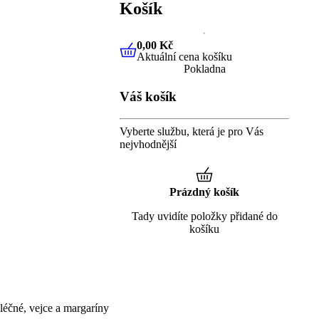
Košík
0,00 Kč
Aktuální cena košíku
0,00 Kč
Aktuální cena košíku
Pokladna
Váš košík
Vyberte službu, která je pro Vás
nejvhodnější
Prázdný košík
Tady uvidíte položky přidané do
košíku
éčné, vejce a margaríny