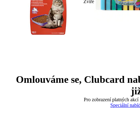
Zvíře
Omlouváme se, Clubcard nabíd
ji
Pro zobrazení platných akcí 
Speciální nabí