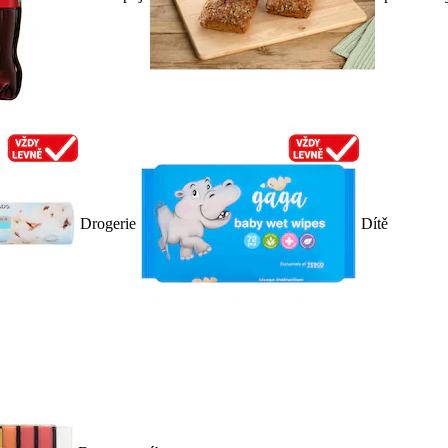
Drogerie
Dítě