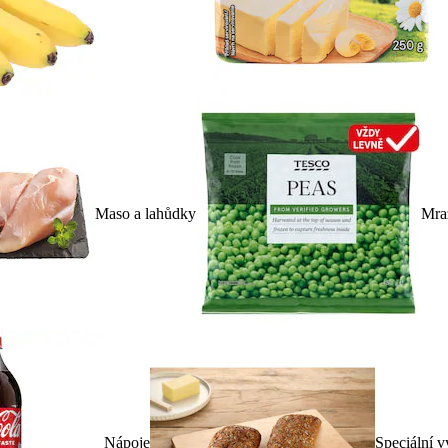
Maso a lahůdky
Mra
Nápoje
Speciální v