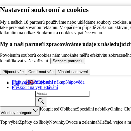
Nastavení soukromí a cookies
My a našich 18 partnerů používáme nebo ukládáme soubory cookies, ab
také personalizovanou reklamu. V opačném případě zůstanou aktivní j
kliknutím na odkaz Soukromí a cookies v patičce webu.
My a naši partneři zpracováváme údaje z následující
Povolením souborů cookies nám umožníte měřit efektivitu zobrazeného o
identifikovat vaše zařízení.
Seznam partnerů.
Přijmout vše
Odmítnout vše
Vlastní nastavení
Přejít na hlavní obsah
Můj první nákup
Nápověda
English
Přeskočit na vyhledávání
Koupit teď
Oblíbené
Speciální nabídky
Online Clu
Všechny kategorie
Top výběr
Zpátky do školy
Novinky
Ovoce a zelenina
Mléčné, vejce a m