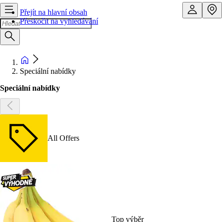
Přejít na hlavní obsah
Přeskočit na vyhledávání
Speciální nabídky
Speciální nabídky
All Offers
Top výběr