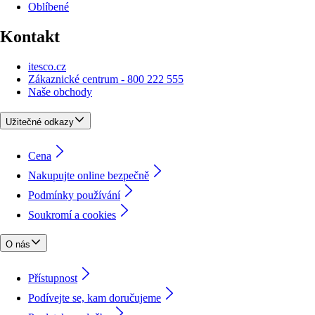
Oblíbené
Kontakt
itesco.cz
Zákaznické centrum - 800 222 555
Naše obchody
Užitečné odkazy
Cena
Nakupujte online bezpečně
Podmínky používání
Soukromí a cookies
O nás
Přístupnost
Podívejte se, kam doručujeme