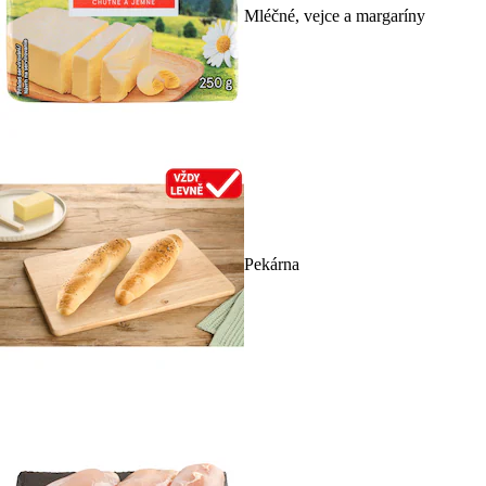
Mléčné, vejce a margaríny
Pekárna