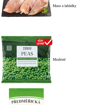
Maso a lahůdky
Mražené