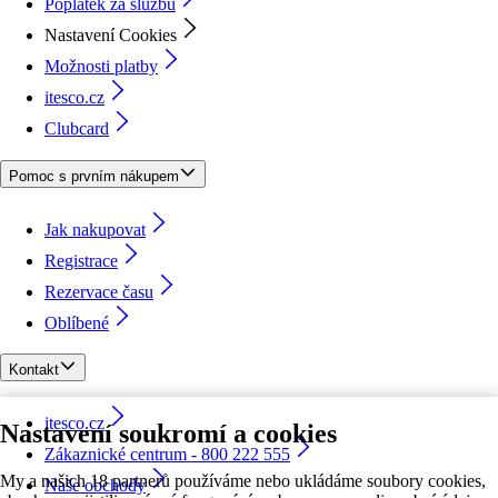
Poplatek za službu
Nastavení Cookies
Možnosti platby
itesco.cz
Clubcard
Pomoc s prvním nákupem
Jak nakupovat
Registrace
Rezervace času
Oblíbené
Kontakt
itesco.cz
Nastavení soukromí a cookies
Zákaznické centrum - 800 222 555
My a našich 18 partnerů používáme nebo ukládáme soubory cookies,
Naše obchody