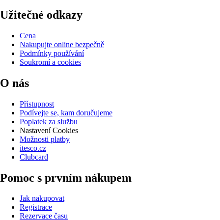
Užitečné odkazy
Cena
Nakupujte online bezpečně
Podmínky používání
Soukromí a cookies
O nás
Přístupnost
Podívejte se, kam doručujeme
Poplatek za službu
Nastavení Cookies
Možnosti platby
itesco.cz
Clubcard
Pomoc s prvním nákupem
Jak nakupovat
Registrace
Rezervace času