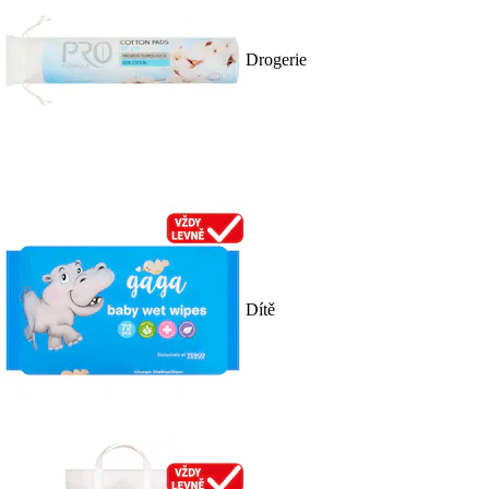
Drogerie
Dítě