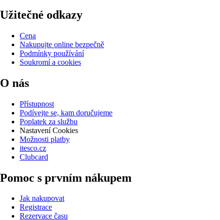
Užitečné odkazy
Cena
Nakupujte online bezpečně
Podmínky používání
Soukromí a cookies
O nás
Přístupnost
Podívejte se, kam doručujeme
Poplatek za službu
Nastavení Cookies
Možnosti platby
itesco.cz
Clubcard
Pomoc s prvním nákupem
Jak nakupovat
Registrace
Rezervace času