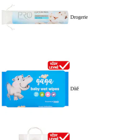
Drogerie
Dítě