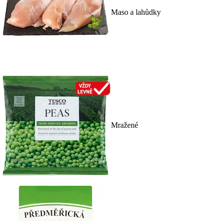
Maso a lahůdky
Mražené