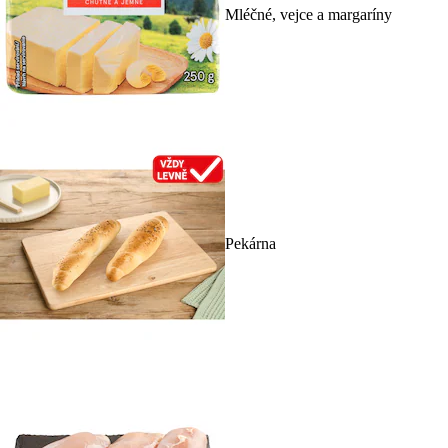
Mléčné, vejce a margaríny
Pekárna