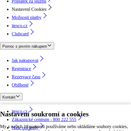
Poplatek za službu
Nastavení Cookies
Možnosti platby
itesco.cz
Clubcard
Pomoc s prvním nákupem
Jak nakupovat
Registrace
Rezervace času
Oblíbené
Kontakt
itesco.cz
Nastavení soukromí a cookies
Zákaznické centrum - 800 222 555
My a našich 18 partnerů používáme nebo ukládáme soubory cookies,
Naše obchody