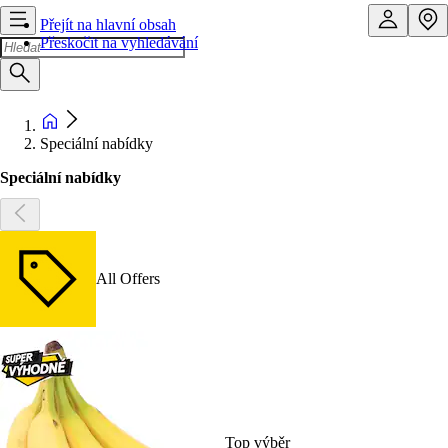
Přejít na hlavní obsah
Přeskočit na vyhledávání
Speciální nabídky
Speciální nabídky
All Offers
Top výběr