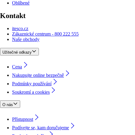
Oblíbené
Kontakt
itesco.cz
Zákaznické centrum - 800 222 555
Naše obchody
Užitečné odkazy
Cena
Nakupujte online bezpečně
Podmínky používání
Soukromí a cookies
O nás
Přístupnost
Podívejte se, kam doručujeme