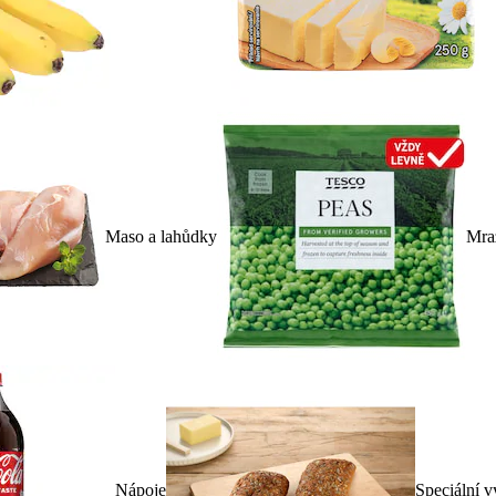
Maso a lahůdky
Mra
Nápoje
Speciální v