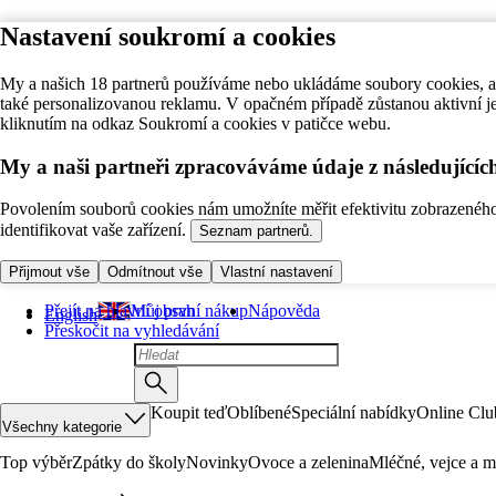
Nastavení soukromí a cookies
My a našich 18 partnerů používáme nebo ukládáme soubory cookies, ab
také personalizovanou reklamu. V opačném případě zůstanou aktivní j
kliknutím na odkaz Soukromí a cookies v patičce webu.
My a naši partneři zpracováváme údaje z následující
Povolením souborů cookies nám umožníte měřit efektivitu zobrazeného o
identifikovat vaše zařízení.
Seznam partnerů.
Přijmout vše
Odmítnout vše
Vlastní nastavení
Přejít na hlavní obsah
Můj první nákup
Nápověda
English
Přeskočit na vyhledávání
Koupit teď
Oblíbené
Speciální nabídky
Online Clu
Všechny kategorie
Top výběr
Zpátky do školy
Novinky
Ovoce a zelenina
Mléčné, vejce a m