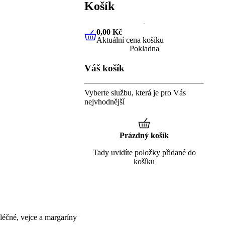
Košík
0,00 Kč
Aktuální cena košíku
0,00 Kč
Aktuální cena košíku
Pokladna
Váš košík
Vyberte službu, která je pro Vás
nejvhodnější
Prázdný košík
Tady uvidíte položky přidané do
košíku
éčné, vejce a margaríny