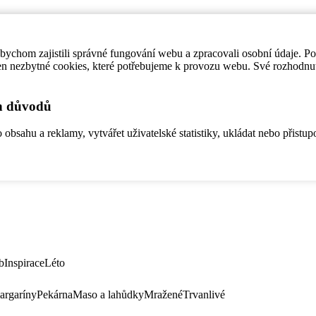
ychom zajistili správné fungování webu a zpracovali osobní údaje. P
en nezbytné cookies, které potřebujeme k provozu webu. Své rozhodnu
ch důvodů
bsahu a reklamy, vytvářet uživatelské statistiky, ukládat nebo přistup
b
Inspirace
Léto
argaríny
Pekárna
Maso a lahůdky
Mražené
Trvanlivé