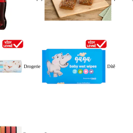
Drogerie
Dítě