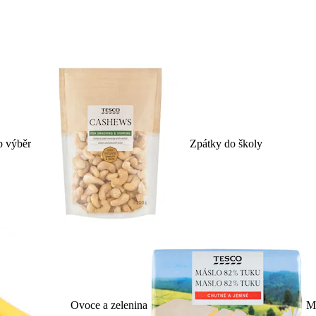
p výběr
Zpátky do školy
Ovoce a zelenina
Ml