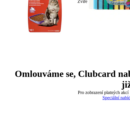
Zvíře
Omlouváme se, Clubcard nabíd
ji
Pro zobrazení platných akcí 
Speciální nabí