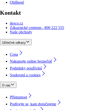
Oblíbené
Kontakt
itesco.cz
Zákaznické centrum - 800 222 555
Naše obchody
Užitečné odkazy
Cena
Nakupujte online bezpečně
Podmínky používání
Soukromí a cookies
O nás
Přístupnost
Podívejte se, kam doručujeme