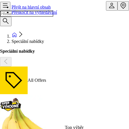
Přejít na hlavní obsah
Přeskočit na vyhledávání
Speciální nabídky
Speciální nabídky
All Offers
Top výběr