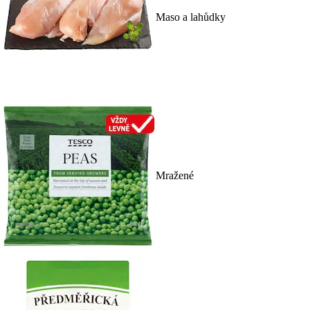
Maso a lahůdky
Mražené