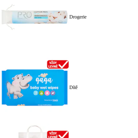
Drogerie
Dítě