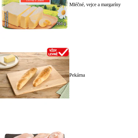
Mléčné, vejce a margaríny
Pekárna