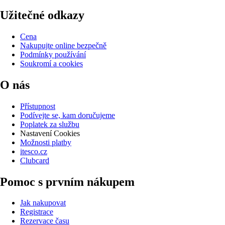
Užitečné odkazy
Cena
Nakupujte online bezpečně
Podmínky používání
Soukromí a cookies
O nás
Přístupnost
Podívejte se, kam doručujeme
Poplatek za službu
Nastavení Cookies
Možnosti platby
itesco.cz
Clubcard
Pomoc s prvním nákupem
Jak nakupovat
Registrace
Rezervace času