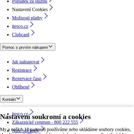
Poplatek za službu
Nastavení Cookies
Možnosti platby
itesco.cz
Clubcard
Pomoc s prvním nákupem
Jak nakupovat
Registrace
Rezervace času
Oblíbené
Kontakt
itesco.cz
Nastavení soukromí a cookies
Zákaznické centrum - 800 222 555
My a našich 18 partnerů používáme nebo ukládáme soubory cookies,
Naše obchody