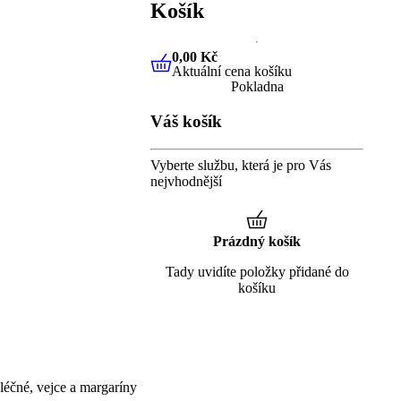
Košík
0,00 Kč
Aktuální cena košíku
0,00 Kč
Aktuální cena košíku
Pokladna
Váš košík
Vyberte službu, která je pro Vás
nejvhodnější
Prázdný košík
Tady uvidíte položky přidané do
košíku
éčné, vejce a margaríny