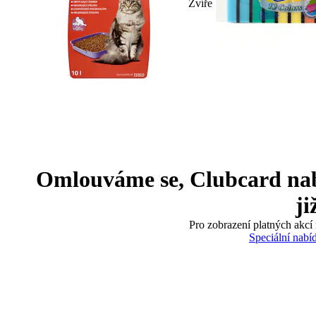
Zvíře
Omlouváme se, Clubcard nabíd
ji
Pro zobrazení platných akcí 
Speciální nabí