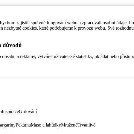
ychom zajistili správné fungování webu a zpracovali osobní údaje. P
en nezbytné cookies, které potřebujeme k provozu webu. Své rozhodnu
ch důvodů
bsahu a reklamy, vytvářet uživatelské statistiky, ukládat nebo přistup
b
Inspirace
Grilování
argaríny
Pekárna
Maso a lahůdky
Mražené
Trvanlivé