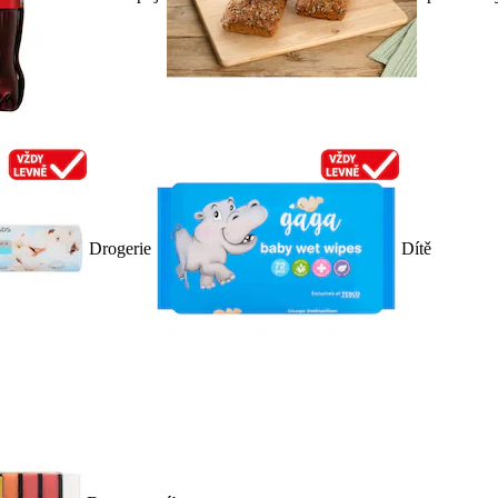
Drogerie
Dítě