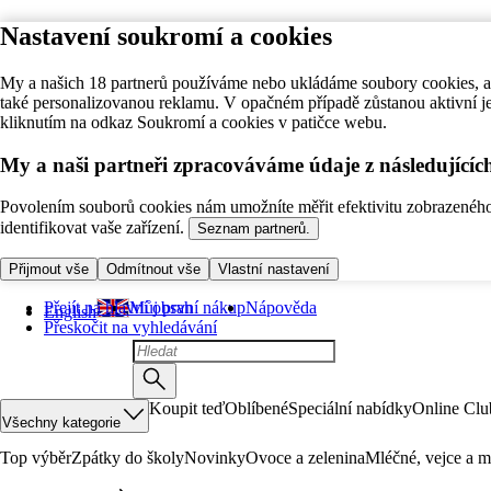
Nastavení soukromí a cookies
My a našich 18 partnerů používáme nebo ukládáme soubory cookies, ab
také personalizovanou reklamu. V opačném případě zůstanou aktivní j
kliknutím na odkaz Soukromí a cookies v patičce webu.
My a naši partneři zpracováváme údaje z následující
Povolením souborů cookies nám umožníte měřit efektivitu zobrazeného o
identifikovat vaše zařízení.
Seznam partnerů.
Přijmout vše
Odmítnout vše
Vlastní nastavení
Přejít na hlavní obsah
Můj první nákup
Nápověda
English
Přeskočit na vyhledávání
Koupit teď
Oblíbené
Speciální nabídky
Online Clu
Všechny kategorie
Top výběr
Zpátky do školy
Novinky
Ovoce a zelenina
Mléčné, vejce a m