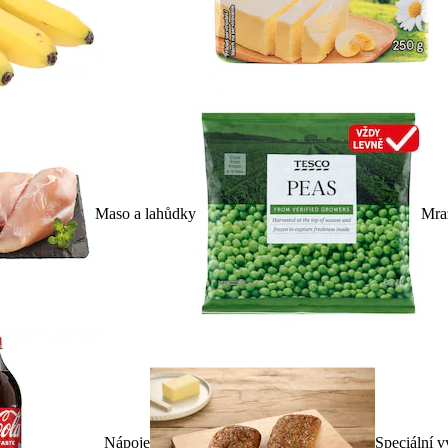
Maso a lahůdky
Mra
Nápoje
Speciální v