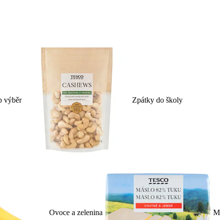
p výběr
Zpátky do školy
Ovoce a zelenina
Ml