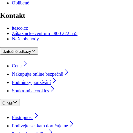
Oblíbené
Kontakt
itesco.cz
Zákaznické centrum - 800 222 555
Naše obchody
Užitečné odkazy
Cena
Nakupujte online bezpečně
Podmínky používání
Soukromí a cookies
O nás
Přístupnost
Podívejte se, kam doručujeme