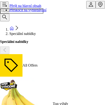
Přejít na hlavní obsah
Přeskočit na vyhledávání
Speciální nabídky
Speciální nabídky
All Offers
Top výběr