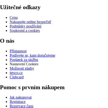
Užitečné odkazy
Cena
Nakupujte online bezpečně
Podmínky používání
Soukromí a cookies
O nás
Přístupnost
Podívejte se, kam doručujeme
Poplatek za službu
Nastavení Cookies
Možnosti platby
itesco.cz
Clubcard
Pomoc s prvním nákupem
Jak nakupovat
Registrace
Rezervace času