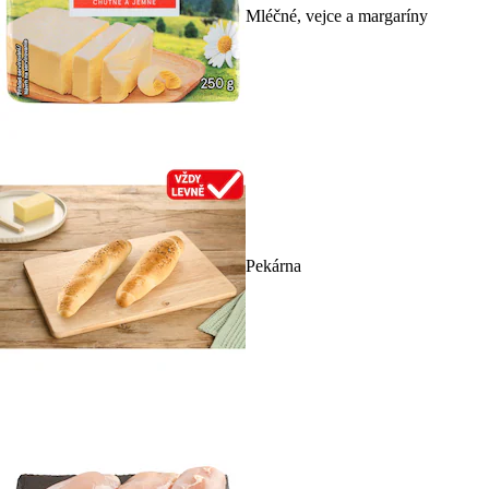
Mléčné, vejce a margaríny
Pekárna