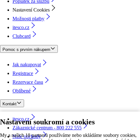
Poplatek za službu
Nastavení Cookies
Možnosti platby
itesco.cz
Clubcard
Pomoc s prvním nákupem
Jak nakupovat
Registrace
Rezervace času
Oblíbené
Kontakt
itesco.cz
Nastavení soukromí a cookies
Zákaznické centrum - 800 222 555
My a našich 18 partnerů používáme nebo ukládáme soubory cookies,
Naše obchody