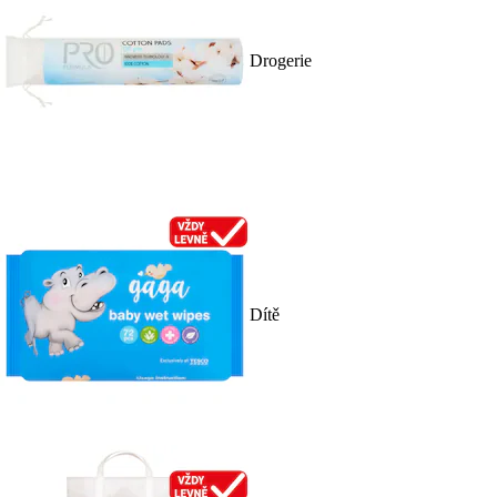
Drogerie
Dítě