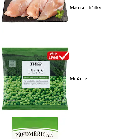
Maso a lahůdky
Mražené