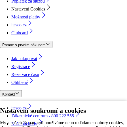
Poplatek za službu
Nastavení Cookies
Možnosti platby
itesco.cz
Clubcard
Pomoc s prvním nákupem
Jak nakupovat
Registrace
Rezervace času
Oblíbené
Kontakt
itesco.cz
Nastavení soukromí a cookies
Zákaznické centrum - 800 222 555
My a našich 18 partnerů používáme nebo ukládáme soubory cookies,
Naše obchody