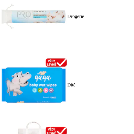
Drogerie
Dítě