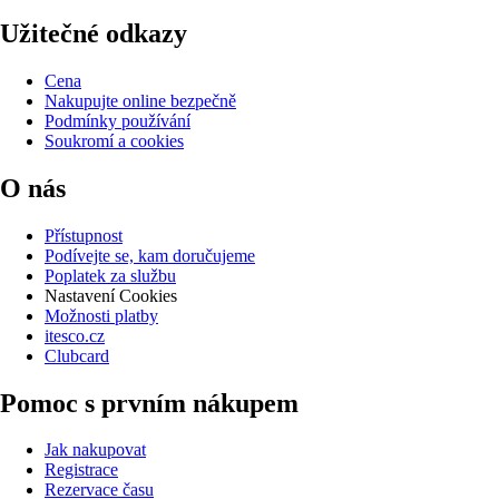
Užitečné odkazy
Cena
Nakupujte online bezpečně
Podmínky používání
Soukromí a cookies
O nás
Přístupnost
Podívejte se, kam doručujeme
Poplatek za službu
Nastavení Cookies
Možnosti platby
itesco.cz
Clubcard
Pomoc s prvním nákupem
Jak nakupovat
Registrace
Rezervace času