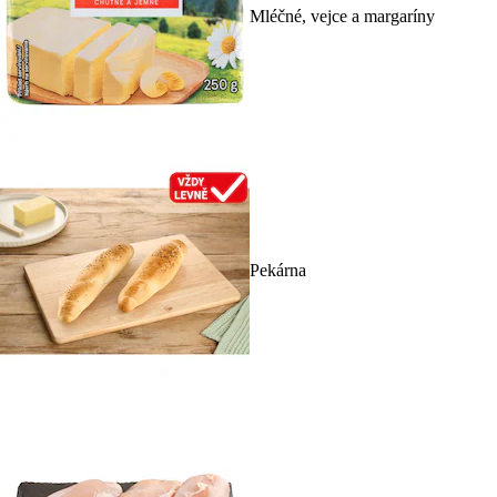
Mléčné, vejce a margaríny
Pekárna