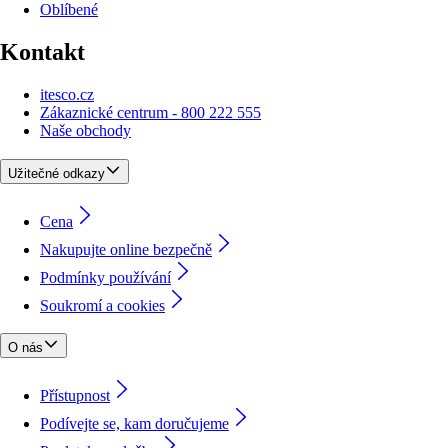
Oblíbené
Kontakt
itesco.cz
Zákaznické centrum - 800 222 555
Naše obchody
Užitečné odkazy
Cena
Nakupujte online bezpečně
Podmínky používání
Soukromí a cookies
O nás
Přístupnost
Podívejte se, kam doručujeme