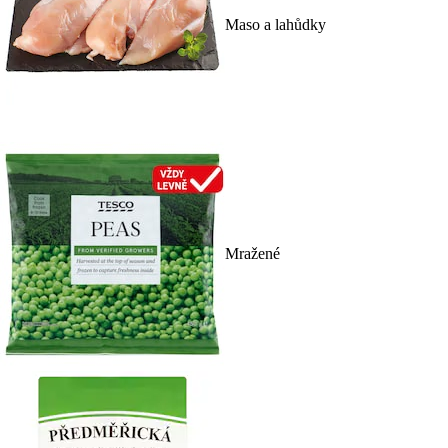
Maso a lahůdky
Mražené