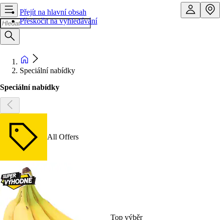
Přejít na hlavní obsah
Přeskočit na vyhledávání
Speciální nabídky
Speciální nabídky
All Offers
Top výběr