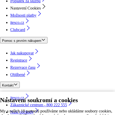
Poplatek za službu
Nastavení Cookies
Možnosti platby
itesco.cz
Clubcard
Pomoc s prvním nákupem
Jak nakupovat
Registrace
Rezervace času
Oblíbené
Kontakt
itesco.cz
Nastavení soukromí a cookies
Zákaznické centrum - 800 222 555
My a našich 18 partnerů používáme nebo ukládáme soubory cookies,
Naše obchody