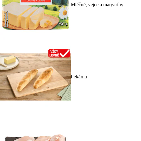
Mléčné, vejce a margaríny
Pekárna