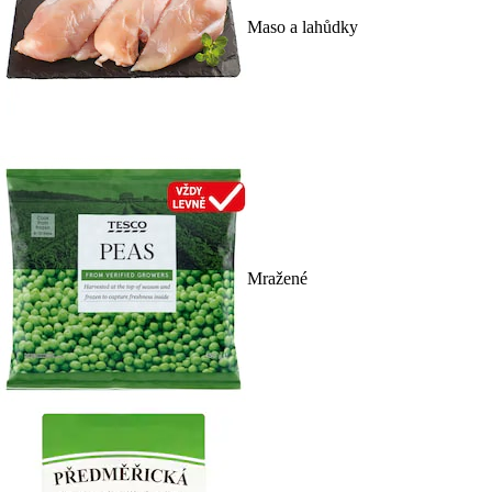
Maso a lahůdky
Mražené