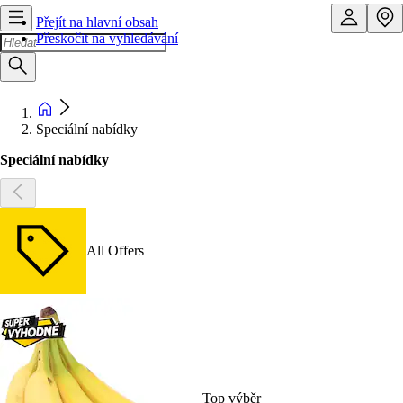
Přejít na hlavní obsah
Přeskočit na vyhledávání
Speciální nabídky
Speciální nabídky
All Offers
Top výběr