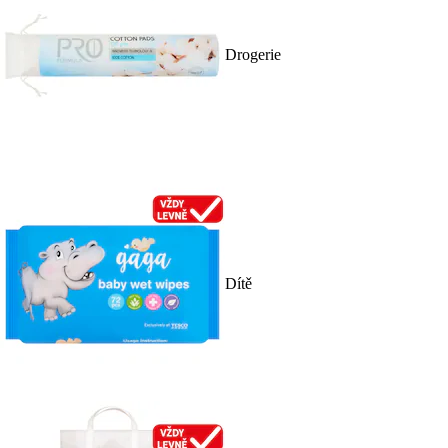
Drogerie
Dítě