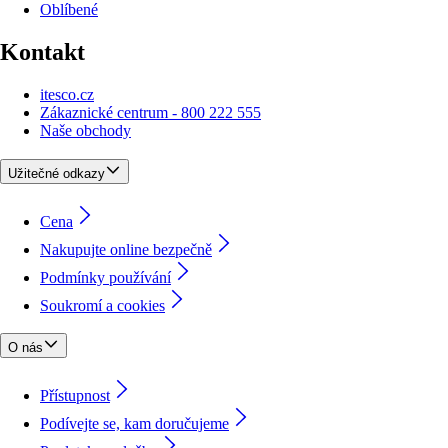
Oblíbené
Kontakt
itesco.cz
Zákaznické centrum - 800 222 555
Naše obchody
Užitečné odkazy
Cena
Nakupujte online bezpečně
Podmínky používání
Soukromí a cookies
O nás
Přístupnost
Podívejte se, kam doručujeme