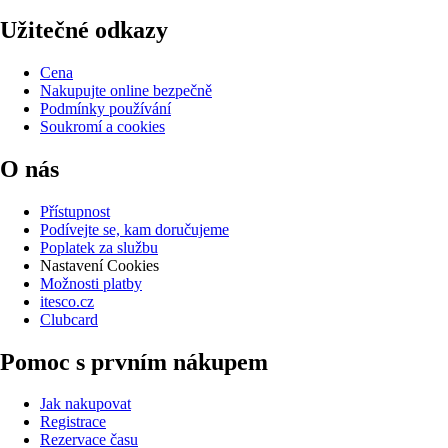
Užitečné odkazy
Cena
Nakupujte online bezpečně
Podmínky používání
Soukromí a cookies
O nás
Přístupnost
Podívejte se, kam doručujeme
Poplatek za službu
Nastavení Cookies
Možnosti platby
itesco.cz
Clubcard
Pomoc s prvním nákupem
Jak nakupovat
Registrace
Rezervace času