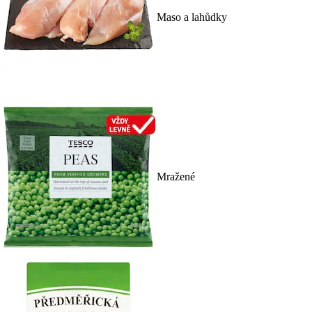
Maso a lahůdky
Mražené