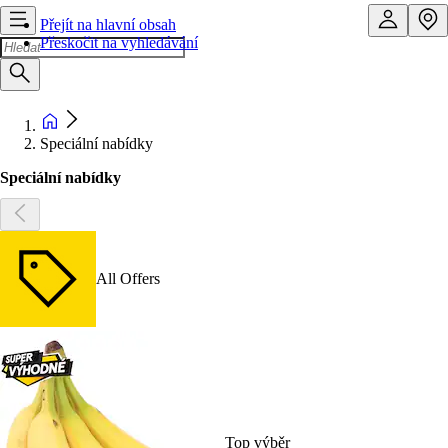
Přejít na hlavní obsah
Přeskočit na vyhledávání
Speciální nabídky
Speciální nabídky
All Offers
Top výběr