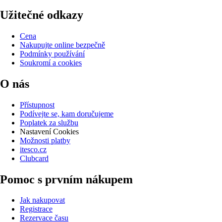
Užitečné odkazy
Cena
Nakupujte online bezpečně
Podmínky používání
Soukromí a cookies
O nás
Přístupnost
Podívejte se, kam doručujeme
Poplatek za službu
Nastavení Cookies
Možnosti platby
itesco.cz
Clubcard
Pomoc s prvním nákupem
Jak nakupovat
Registrace
Rezervace času