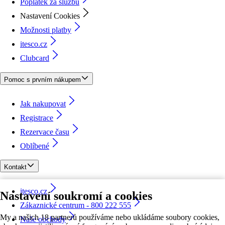
Poplatek za službu
Nastavení Cookies
Možnosti platby
itesco.cz
Clubcard
Pomoc s prvním nákupem
Jak nakupovat
Registrace
Rezervace času
Oblíbené
Kontakt
itesco.cz
Nastavení soukromí a cookies
Zákaznické centrum - 800 222 555
My a našich 18 partnerů používáme nebo ukládáme soubory cookies,
Naše obchody