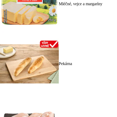
Mléčné, vejce a margaríny
Pekárna