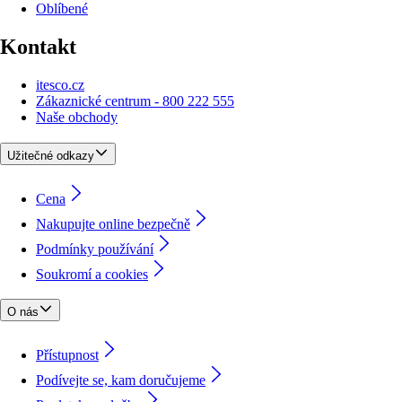
Oblíbené
Kontakt
itesco.cz
Zákaznické centrum - 800 222 555
Naše obchody
Užitečné odkazy
Cena
Nakupujte online bezpečně
Podmínky používání
Soukromí a cookies
O nás
Přístupnost
Podívejte se, kam doručujeme