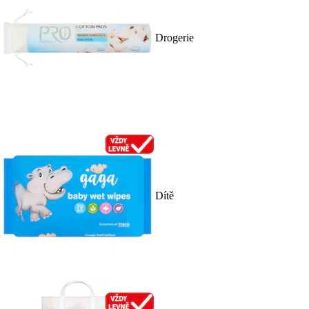
Drogerie
Dítě