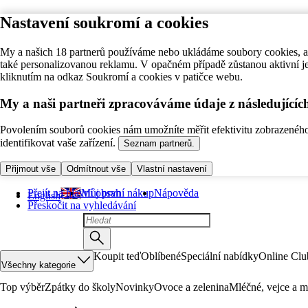
Nastavení soukromí a cookies
My a našich 18 partnerů používáme nebo ukládáme soubory cookies, ab
také personalizovanou reklamu. V opačném případě zůstanou aktivní j
kliknutím na odkaz Soukromí a cookies v patičce webu.
My a naši partneři zpracováváme údaje z následující
Povolením souborů cookies nám umožníte měřit efektivitu zobrazeného o
identifikovat vaše zařízení.
Seznam partnerů.
Přijmout vše
Odmítnout vše
Vlastní nastavení
Přejít na hlavní obsah
Můj první nákup
Nápověda
English
Přeskočit na vyhledávání
Koupit teď
Oblíbené
Speciální nabídky
Online Clu
Všechny kategorie
Top výběr
Zpátky do školy
Novinky
Ovoce a zelenina
Mléčné, vejce a m