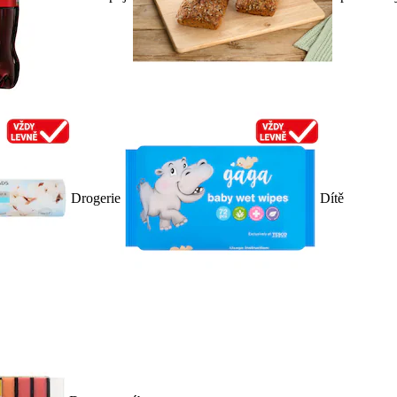
Drogerie
Dítě