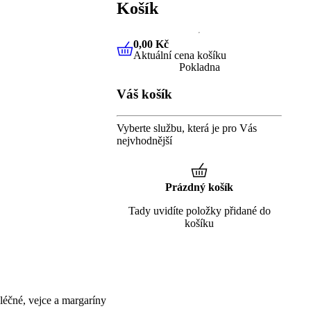
Košík
0,00 Kč
Aktuální cena košíku
0,00 Kč
Aktuální cena košíku
Pokladna
Váš košík
Vyberte službu, která je pro Vás
nejvhodnější
Prázdný košík
Tady uvidíte položky přidané do
košíku
éčné, vejce a margaríny