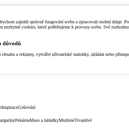
ychom zajistili správné fungování webu a zpracovali osobní údaje. P
en nezbytné cookies, které potřebujeme k provozu webu. Své rozhodnu
ch důvodů
bsahu a reklamy, vytvářet uživatelské statistiky, ukládat nebo přistup
b
Inspirace
Grilování
argaríny
Pekárna
Maso a lahůdky
Mražené
Trvanlivé