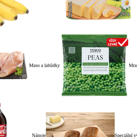
Maso a lahůdky
Mra
Nápoje
Speciální v