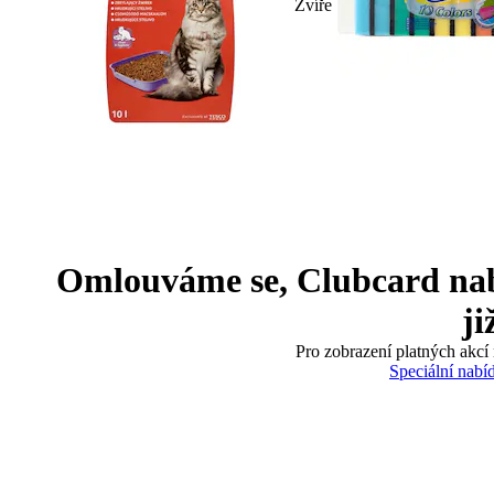
Zvíře
Omlouváme se, Clubcard nabíd
ji
Pro zobrazení platných akcí 
Speciální nabí