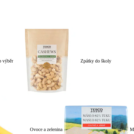
p výběr
Zpátky do školy
Ovoce a zelenina
Ml