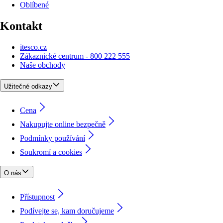
Oblíbené
Kontakt
itesco.cz
Zákaznické centrum - 800 222 555
Naše obchody
Užitečné odkazy
Cena
Nakupujte online bezpečně
Podmínky používání
Soukromí a cookies
O nás
Přístupnost
Podívejte se, kam doručujeme