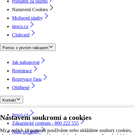
Poplatek za službu
Nastavení Cookies
Možnosti platby
itesco.cz
Clubcard
Pomoc s prvním nákupem
Jak nakupovat
Registrace
Rezervace času
Oblíbené
Kontakt
itesco.cz
Nastavení soukromí a cookies
Zákaznické centrum - 800 222 555
My a našich 18 partnerů používáme nebo ukládáme soubory cookies,
Naše obchody