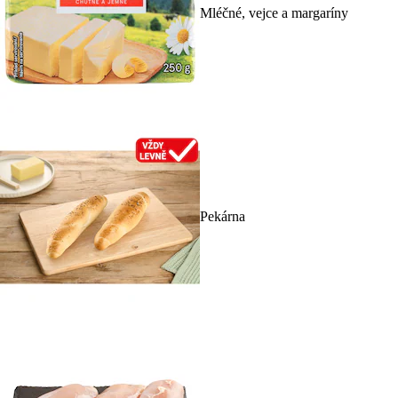
Mléčné, vejce a margaríny
Pekárna