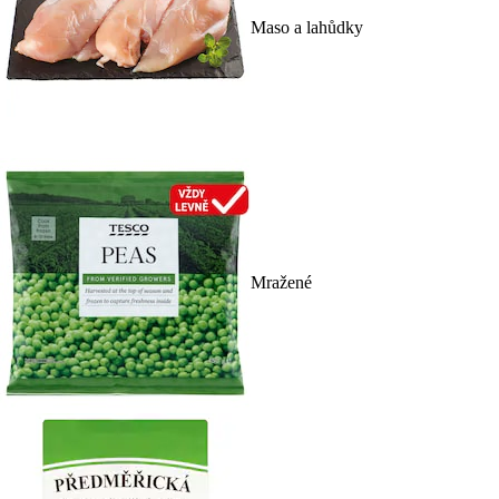
Maso a lahůdky
Mražené