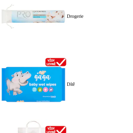
Drogerie
Dítě