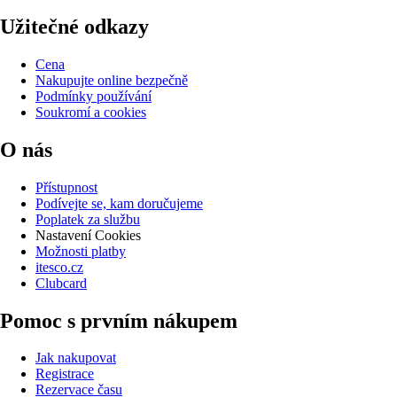
Užitečné odkazy
Cena
Nakupujte online bezpečně
Podmínky používání
Soukromí a cookies
O nás
Přístupnost
Podívejte se, kam doručujeme
Poplatek za službu
Nastavení Cookies
Možnosti platby
itesco.cz
Clubcard
Pomoc s prvním nákupem
Jak nakupovat
Registrace
Rezervace času