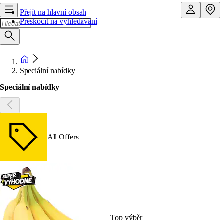
Přejít na hlavní obsah
Přeskočit na vyhledávání
Speciální nabídky
Speciální nabídky
All Offers
Top výběr